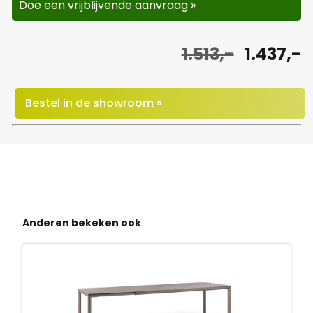
Doe een vrijblijvende aanvraag »
O
H
1.513,-
1.437,-
o
u
r
i
Bestel in de showroom »
s
d
p
i
r
g
o
e
Anderen bekeken ook
n
p
k
r
e
i
l
j