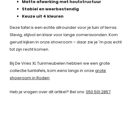
1
Matte afwerking met houtstructuur
3
Stabiel en weerbestendig
,
Keuze uit 4 kleuren
-
Deze tafel is een echte allrounder voor je tuin of terras.
.
Stevig, stijlvol en klaar voor lange zomeravonden. Kom
gerust kijken in onze showroom – daar zie je 'm pas echt
tot zijn recht komen.
Bij De Vries XL Tuinmeubelen hebben we een grote
collectie tuintafels, kom eens langs in onze
grote
showroom in Roden
.
Heb je vragen over dit artikel? Bel ons:
050 501 2857