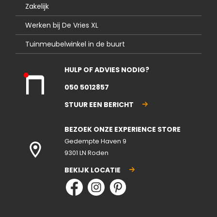
Zakelijk
Werken bij De Vries XL
Tuinmeubelwinkel in de buurt
HULP OF ADVIES NODIG?
Kla
050 5012857
nte
nse
STUUR EEN BERICHT
rvic
e
BEZOEK ONZE EXPERIENCE STORE
gesl
ote
Gedempte Haven 9
n
9301 LN Roden
BEKIJK LOCATIE