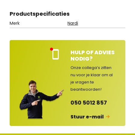
Product
specificaties
Merk
Nardi
HULP OF ADVIES
Kla
NODIG?
nte
nse
Onze collega’s zitten
rvic
nu voor je klaar om al
e
je vragen
te
ges
lot
beantwoorden!
en
050 5012 857
Stuur e-mail