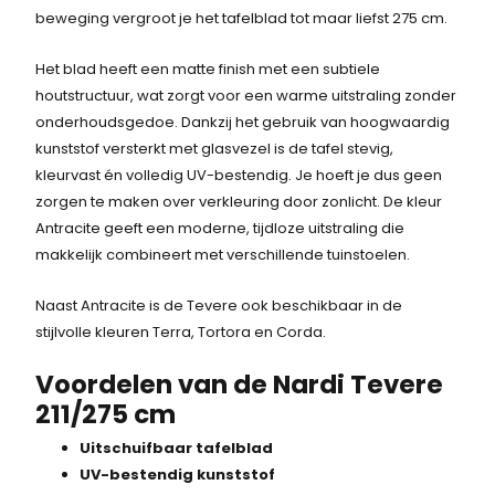
beweging vergroot je het tafelblad tot maar liefst 275 cm.
e
i
l
j
Het blad heeft een matte finish met een subtiele
i
s
houtstructuur, wat zorgt voor een warme uitstraling zonder
j
i
onderhoudsgedoe. Dankzij het gebruik van hoogwaardig
k
s
kunststof versterkt met glasvezel is de tafel stevig,
e
:
kleurvast én volledig UV-bestendig. Je hoeft je dus geen
p
1
zorgen te maken over verkleuring door zonlicht. De kleur
r
.
Antracite geeft een moderne, tijdloze uitstraling die
i
4
makkelijk combineert met verschillende tuinstoelen.
j
3
s
7
Naast Antracite is de Tevere ook beschikbaar in de
w
,
stijlvolle kleuren Terra, Tortora en Corda.
a
-
s
.
Voordelen van de Nardi Tevere
:
211/275 cm
1
.
Uitschuifbaar tafelblad
5
UV-bestendig kunststof