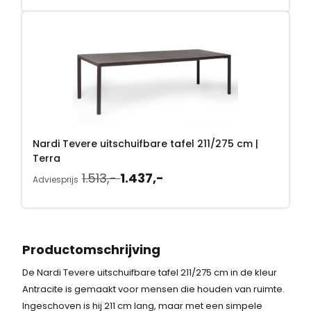
:
e
:
1
p
1
r
.
.
i
4
5
j
3
s
7
1
w
,
3
a
-
Nardi Tevere uitschuifbare tafel 211/275 cm |
s
.
,
Terra
:
O
H
1.513,-
1.437,-
-
Adviesprijs
1
o
u
.
.
r
i
5
s
d
1
p
i
Productomschrijving
3
r
g
,
De Nardi Tevere uitschuifbare tafel 211/275 cm in de kleur
o
e
-
Antracite is gemaakt voor mensen die houden van ruimte.
n
p
.
Ingeschoven is hij 211 cm lang, maar met een simpele
k
r