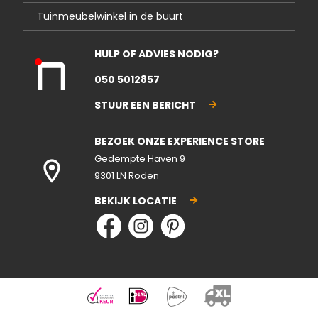
Tuinmeubelwinkel in de buurt
HULP OF ADVIES NODIG?
Kla
050 5012857
nte
nse
STUUR EEN BERICHT
rvic
e
BEZOEK ONZE EXPERIENCE STORE
gesl
ote
Gedempte Haven 9
n
9301 LN Roden
BEKIJK LOCATIE