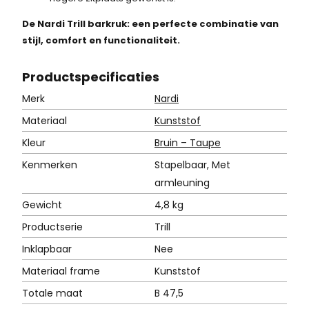
De Nardi Trill barkruk: een perfecte combinatie van
stijl, comfort en functionaliteit.
Product
specificaties
Merk
Nardi
Materiaal
Kunststof
Kleur
Bruin – Taupe
Kenmerken
Stapelbaar, Met
armleuning
Gewicht
4,8 kg
Productserie
Trill
Inklapbaar
Nee
Materiaal frame
Kunststof
Totale maat
B 47,5