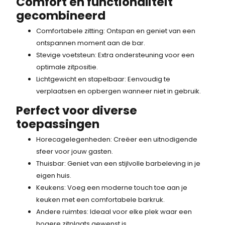
Comfort en functionaliteit
s
-
gecombineerd
w
.
a
Comfortabele zitting: Ontspan en geniet van een
s
ontspannen moment aan de bar.
:
Stevige voetsteun: Extra ondersteuning voor een
1
optimale zitpositie.
1
Lichtgewicht en stapelbaar: Eenvoudig te
1
verplaatsen en opbergen wanneer niet in gebruik.
,
Perfect voor diverse
-
toepassingen
.
Horecagelegenheden: Creëer een uitnodigende
sfeer voor jouw gasten.
Thuisbar: Geniet van een stijlvolle barbeleving in je
eigen huis.
Keukens: Voeg een moderne touch toe aan je
keuken met een comfortabele barkruk.
Andere ruimtes: Ideaal voor elke plek waar een
hogere zitplaats gewenst is.