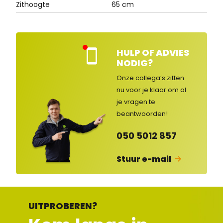
Zithoogte
65 cm
HULP OF ADVIES
Kla
NODIG?
nte
nse
Onze collega’s zitten
rvic
nu voor je klaar om al
e
je vragen
te
ges
lot
beantwoorden!
en
050 5012 857
Stuur e-mail
UITPROBEREN?