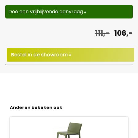
Doe een vrijblijvende aanvraag »
O
H
111,-
106,-
o
u
r
i
Bestel in de showroom »
s
d
p
i
r
g
o
e
Anderen bekeken ook
n
p
k
r
e
i