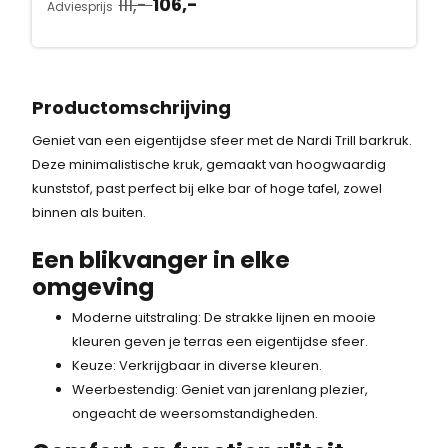
s
111,-
106,-
j
i
Adviesprijs
o
u
k
s
:
r
i
e
:
1
s
d
p
1
p
i
r
0
1
Productomschrijving
r
g
i
6
1
Geniet van een eigentijdse sfeer met de Nardi Trill barkruk.
o
e
j
,
Deze minimalistische kruk, gemaakt van hoogwaardig
n
p
s
-
,
kunststof, past perfect bij elke bar of hoge tafel, zowel
k
r
w
.
-
binnen als buiten.
e
i
a
l
j
s
.
Een blikvanger in elke
i
s
:
omgeving
j
i
1
k
s
1
Moderne uitstraling: De strakke lijnen en mooie
e
:
1
kleuren geven je terras een eigentijdse sfeer.
p
1
,
Keuze: Verkrijgbaar in diverse kleuren.
r
0
-
Weerbestendig: Geniet van jarenlang plezier,
i
6
.
ongeacht de weersomstandigheden.
j
,