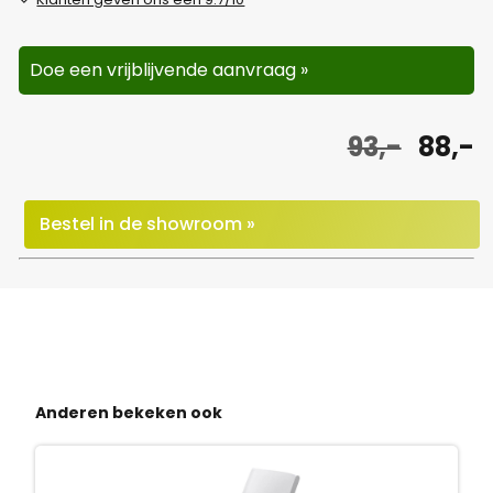
Doe een vrijblijvende aanvraag »
O
H
93,-
88,-
o
u
r
i
Bestel in de showroom »
s
d
p
i
r
g
o
e
Anderen bekeken ook
n
p
k
r