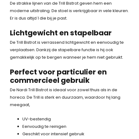
i
s
De strakke lijnen van de Trill Bistrot geven hem een
s
j
i
moderne uitstraling. De stoel is verkrijgbaar in vele kleuren.
k
s
:
Er is dus altijd 1 die bij je past.
e
:
9
Lichtgewicht en stapelbaar
p
8
r
8
3
De Trill Bistrot is verrassend lichtgewicht en eenvoudig te
i
,
verplaatsen. Dankzij de stapelbare functie is hij ook
,
j
-
gemakkelijk op te bergen wanneer je hem niet gebruikt.
s
.
-
w
Perfect voor particulier en
.
a
commercieel gebruik
s
De Nardi Trill Bistrot is ideaal voor zowel thuis als in de
:
horeca. De Trill is sterk en duurzaam, waardoor hij lang
9
meegaat,
3
,
UV-bestendig
-
Eenvoudig te reinigen
.
Geschikt voor intensief gebruik