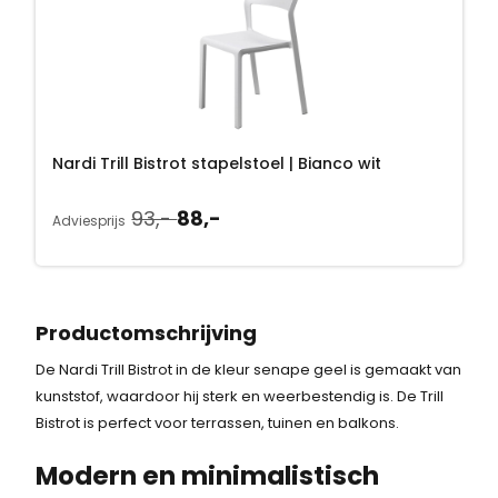
e
i
l
j
i
s
j
i
k
s
Nardi Trill Bistrot stapelstoel | Bianco wit
e
:
O
H
93,-
88,-
Adviesprijs
o
u
p
8
r
i
r
8
s
d
p
i
i
,
Productomschrijving
r
g
j
-
De Nardi Trill Bistrot in de kleur senape geel is gemaakt van
o
e
kunststof, waardoor hij sterk en weerbestendig is. De Trill
n
p
s
.
Bistrot is perfect voor terrassen, tuinen en balkons.
k
r
w
e
i
Modern en minimalistisch
l
j
a