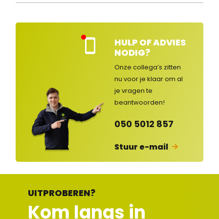
HULP OF ADVIES
Kla
NODIG?
nte
nse
Onze collega’s zitten
rvic
nu voor je klaar om al
e
je vragen
te
ges
lot
beantwoorden!
en
050 5012 857
Stuur e-mail
UITPROBEREN?
Kom langs in