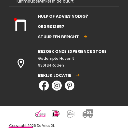
Tuinmeubelwinkel in de buurt
HULP OF ADVIES NODIG?
Kla
050 5012857
nte
nse
STUUR EEN BERICHT
rvic
e
BEZOEK ONZE EXPERIENCE STORE
gesl
ote
Gedempte Haven 9
n
9301 LN Roden
BEKIJK LOCATIE
Copyright 2026 De Vries XL