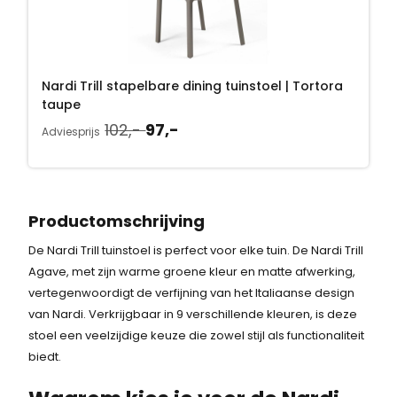
o
e
j
-
n
p
s
.
k
r
w
e
i
a
Nardi Trill stapelbare dining tuinstoel | Tortora
l
j
s
taupe
i
s
:
O
H
102,-
97,-
j
i
Adviesprijs
1
o
u
k
s
0
r
i
e
:
2
s
d
p
9
,
p
i
r
7
Productomschrijving
-
r
g
i
,
.
De Nardi Trill tuinstoel is perfect voor elke tuin. De Nardi Trill
o
e
j
-
Agave, met zijn warme groene kleur en matte afwerking,
n
p
s
.
vertegenwoordigt de verfijning van het Italiaanse design
k
r
w
van Nardi. Verkrijgbaar in 9 verschillende kleuren, is deze
e
i
a
stoel een veelzijdige keuze die zowel stijl als functionaliteit
l
j
s
biedt.
i
s
:
j
i
1