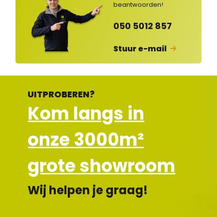
lot
beantwoorden!
en
050 5012 857
Stuur e-mail
UITPROBEREN?
Kom langs in
onze 3000m²
grote showroom
Wij helpen je graag!