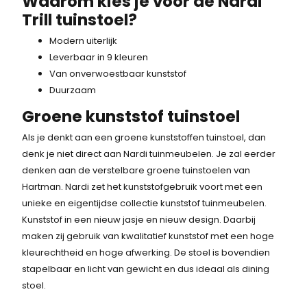
Waarom kies je voor de Nardi
k
s
0
Trill tuinstoel?
e
:
2
p
9
,
Modern uiterlijk
r
7
-
Leverbaar in 9 kleuren
i
,
.
Van onverwoestbaar kunststof
j
-
Duurzaam
s
.
Groene kunststof tuinstoel
w
a
Als je denkt aan een groene kunststoffen tuinstoel, dan
s
denk je niet direct aan Nardi tuinmeubelen. Je zal eerder
:
denken aan de verstelbare groene tuinstoelen van
1
Hartman. Nardi zet het kunststofgebruik voort met een
0
unieke en eigentijdse collectie kunststof tuinmeubelen.
2
Kunststof in een nieuw jasje en nieuw design. Daarbij
,
maken zij gebruik van kwalitatief kunststof met een hoge
-
kleurechtheid en hoge afwerking. De stoel is bovendien
.
stapelbaar en licht van gewicht en dus ideaal als dining
stoel.