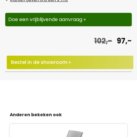
Doe een vrijblijvende aanvraag »
O
H
102,-
97,-
o
u
r
i
Bestel in de showroom »
s
d
p
i
r
g
o
e
Anderen bekeken ook
n
p
k
r