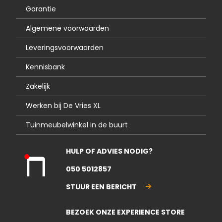
Garantie
Algemene voorwaarden
Leveringsvoorwaarden
Kennisbank
Zakelijk
Werken bij De Vries XL
Tuinmeubelwinkel in de buurt
HULP OF ADVIES NODIG?
Kla
050 5012857
nte
nse
STUUR EEN BERICHT
rvic
e
BEZOEK ONZE EXPERIENCE STORE
gesl