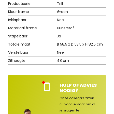
Productserie
Trill
Kleur frame
Groen
Inklapbaar
Nee
Materiaal frame
Kunststof
Stapelbaar
Ja
Totale maat
B 58,5 x D 53,5 x H 82,5 cm
Verstelbaar
Nee
Zithoogte
48 cm
HULP OF ADVIES
Kla
NODIG?
nte
nse
Onze collega’s zitten
rvic
nu voor je klaar om al
e
je vragen
te
ges