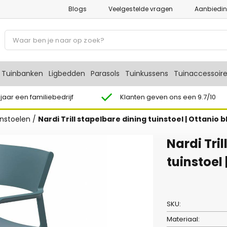
Blogs
Veelgestelde vragen
Aanbiedi
P
r
o
d
Tuinbanken
Ligbedden
Parasols
Tuinkussens
Tuinaccessoir
u
c
 jaar een familiebedrijf
Klanten geven ons een 9.7/10
t
instoelen
/
Nardi Trill stapelbare dining tuinstoel | Ottanio 
e
n
Nardi Tri
z
o
tuinstoel
e
k
e
SKU:
n
Materiaal: