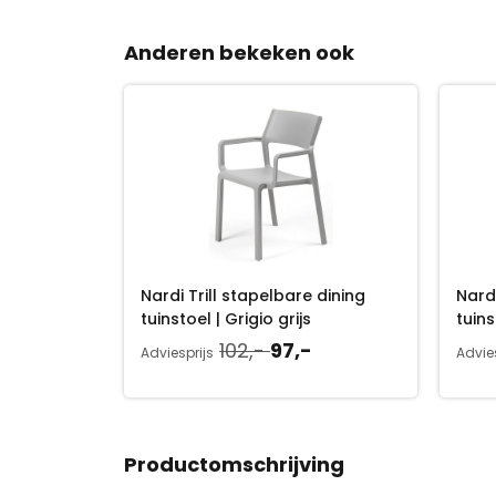
Anderen bekeken ook
Nardi Trill stapelbare dining
Nardi
tuinstoel | Grigio grijs
tuin
O
H
102,-
97,-
Adviesprijs
Advies
o
u
r
i
s
d
p
i
Productomschrijving
r
g