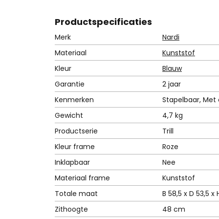
0
2
Product
specificaties
,
Merk
Nardi
-
Materiaal
Kunststof
.
Kleur
Blauw
Garantie
2 jaar
Kenmerken
Stapelbaar, Met
Gewicht
4,7 kg
Productserie
Trill
Kleur frame
Roze
Inklapbaar
Nee
Materiaal frame
Kunststof
Totale maat
B 58,5 x D 53,5 x
Zithoogte
48 cm