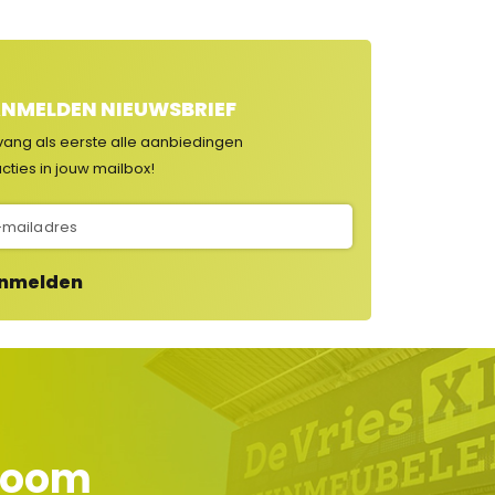
NMELDEN NIEUWSBRIEF
vang als eerste alle aanbiedingen
cties in jouw mailbox!
nmelden
wroom