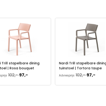
 Trill stapelbare dining
Nardi Trill stapelbare dinin
stoel | Rosa bouquet
tuinstoel | Tortora taupe
O
H
O
H
102,-
97,-
102,-
97,-
prijs
Adviesprijs
o
u
o
u
r
i
r
i
s
d
s
d
p
i
p
i
r
g
r
g