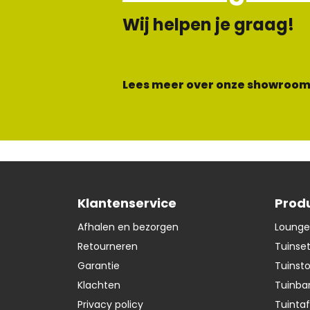
Wij helpen je graag!
Lees meer over onze showroom
Klantenservice
Prod
Afhalen en bezorgen
Lounge
Retourneren
Tuinse
Garantie
Tuinst
Klachten
Tuinba
Privacy policy
Tuintaf