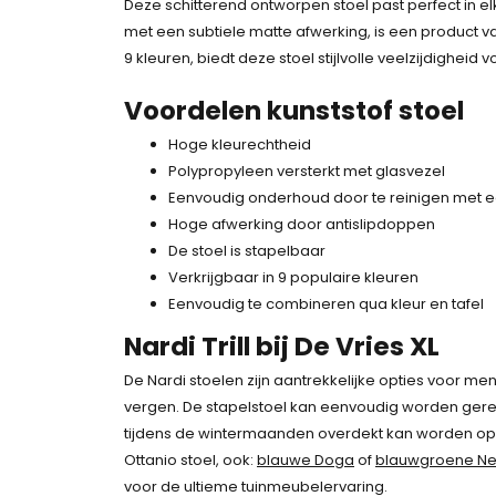
Deze schitterend ontworpen stoel past perfect in elke
o
e
met een subtiele matte afwerking, is een product 
n
p
9 kleuren, biedt deze stoel stijlvolle veelzijdighe
k
r
e
i
Voordelen kunststof stoel
l
j
i
s
Hoge kleurechtheid
j
i
Polypropyleen versterkt met glasvezel
k
s
Eenvoudig onderhoud door te reinigen met e
e
:
Hoge afwerking door antislipdoppen
p
9
De stoel is stapelbaar
r
7
Verkrijgbaar in 9 populaire kleuren
i
,
Eenvoudig te combineren qua kleur en tafel
j
-
Nardi Trill bij De Vries XL
s
.
w
De Nardi stoelen zijn aantrekkelijke opties voor me
a
vergen. De stapelstoel kan eenvoudig worden gerei
s
tijdens de wintermaanden overdekt kan worden opges
:
Ottanio stoel, ook:
blauwe Doga
of
blauwgroene Net
1
voor de ultieme tuinmeubelervaring.