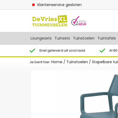
Klantenservice gesloten
Loungesets
Tuinsets
Tuinstoelen
Tuintafels
Snel geleverd uit voorraad
Al 80
Home
/
Tuinstoelen
/
Stapelbare tu
Je bent hier: