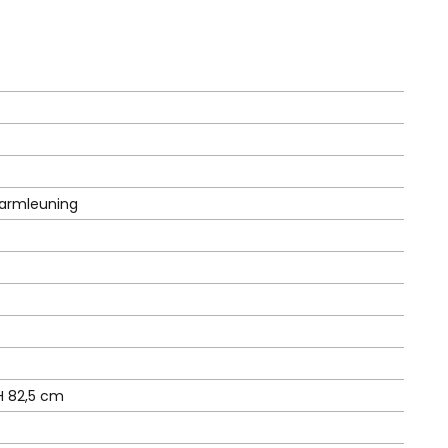
0
0
2
2
,
,
-
-
.
.
 armleuning
 H 82,5 cm