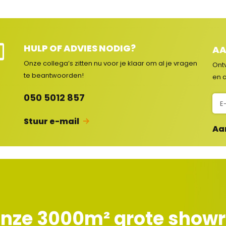
HULP OF ADVIES NODIG?
AA
e
Onze collega’s zitten nu voor je klaar om al je vragen
Ont
e
te beantwoorden!
en a
c
050 5012 857
N
s
i
Stuur e-mail
e
Aa
u
w
s
b
r
i
e
onze 3000m² grote sho
f