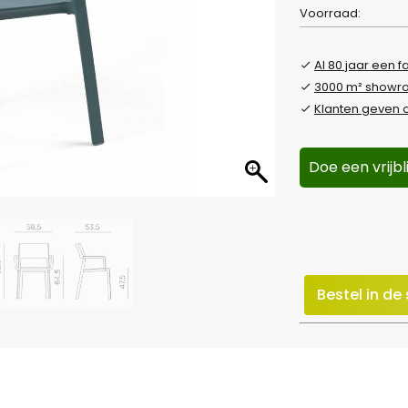
Voorraad:
Al 80 jaar een f
3000 m² show
Klanten geven o
Doe een vrijb
Bestel in d