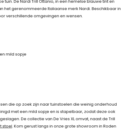
 tuin. De Nardi Trill Ottanio, in een hemelse blauwe tint en
o
e
o
e
van het gerenommeerde Italiaanse merk Nardi. Beschikbaar in
n
p
n
p
id voor verschillende omgevingen en wensen.
k
r
k
r
e
i
e
i
l
j
l
j
i
s
i
s
j
i
j
i
k
s
k
s
en mild sopje
e
:
e
:
p
9
p
9
r
7
r
7
i
,
i
,
j
-
j
-
s
.
s
.
w
w
nsen die op zoek zijn naar tuinstoelen die weinig onderhoud
a
a
nigd met een mild sopje en is stapelbaar, zodat deze ook
s
s
lagen. De collectie van De Vries XL omvat, naast de Trill
:
:
 stoel
. Kom gerust langs in onze grote showroom in Roden
1
1