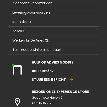
Algemene voorwaarden
Leveringsvoorwaarden
Kennisbank
Zakelijk
Werken bij De Vries XL
Tuinmeubelwinkel in de buurt
HULP OF ADVIES NODIG?
Kla
050 5012857
nte
nse
STUUR EEN BERICHT
rvic
e
BEZOEK ONZE EXPERIENCE STORE
geo
pen
Gedempte Haven 9
d
9301 LN Roden