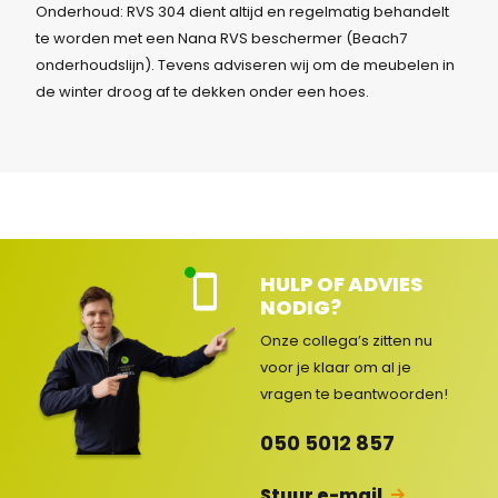
Onderhoud: RVS 304 dient altijd en regelmatig behandelt
te worden met een Nana RVS beschermer (Beach7
onderhoudslijn). Tevens adviseren wij om de meubelen in
de winter droog af te dekken onder een hoes.
HULP OF ADVIES
Kla
NODIG?
nte
nse
Onze collega’s zitten nu
rvic
voor je klaar om al je
e
vragen
te beantwoorden!
ge
op
050 5012 857
en
d
Stuur e-mail