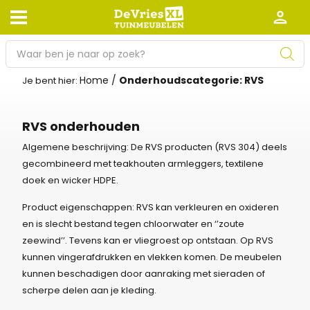
P
r
Home
/
Onderhoudscategorie: RVS
o
Je bent hier:
Afhalen en bezorgen
Retourneren
d
Garantie
Algemene voorwaarden
u
RVS onderhouden
c
Leveringsvoorwaarden
Kennisbank
t
Algemene beschrijving: De RVS producten (RVS 304) deels
e
gecombineerd met teakhouten armleggers, textilene
Zakelijk
Werken bij De Vries XL
n
doek en wicker HDPE.
z
Tuinmeubelwinkel in de buurt
Product eigenschappen: RVS kan verkleuren en oxideren
o
en is slecht bestand tegen chloorwater en ‘’zoute
e
zeewind’’. Tevens kan er vliegroest op ontstaan. Op RVS
k
kunnen vingerafdrukken en vlekken komen. De meubelen
e
kunnen beschadigen door aanraking met sieraden of
n
scherpe delen aan je kleding.