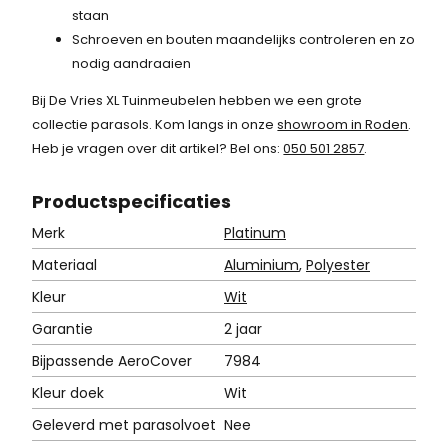
staan
Schroeven en bouten maandelijks controleren en zo
nodig aandraaien
Bij De Vries XL Tuinmeubelen hebben we een grote
collectie parasols. Kom langs in onze
showroom in Roden
.
Heb je vragen over dit artikel? Bel ons:
050 501 2857
.
Product
specificaties
Merk
Platinum
Materiaal
Aluminium
,
Polyester
Kleur
Wit
Garantie
2 jaar
Bijpassende AeroCover
7984
Kleur doek
Wit
Geleverd met parasolvoet
Nee