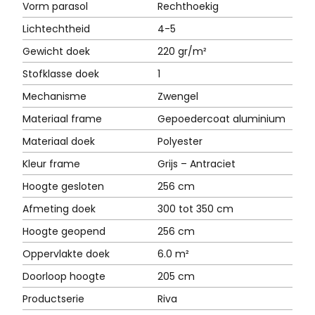
Vorm parasol
Rechthoekig
Lichtechtheid
4-5
Gewicht doek
220 gr/m²
Stofklasse doek
1
Mechanisme
Zwengel
Materiaal frame
Gepoedercoat aluminium
Materiaal doek
Polyester
Kleur frame
Grijs – Antraciet
Hoogte gesloten
256 cm
Afmeting doek
300 tot 350 cm
Hoogte geopend
256 cm
Oppervlakte doek
6.0 m²
Doorloop hoogte
205 cm
Productserie
Riva