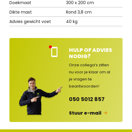
Doekmaat
300 x 200 cm
Dikte mast
Rond 3,8 cm
Advies gewicht voet
40 kg
HULP OF ADVIES
Kla
NODIG?
nte
nse
Onze collega’s zitten
rvic
nu voor je klaar om al
e
je vragen
te
ges
lot
beantwoorden!
en
050 5012 857
Stuur e-mail