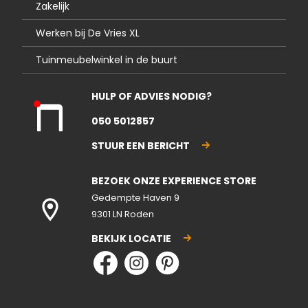
Zakelijk
Werken bij De Vries XL
Tuinmeubelwinkel in de buurt
HULP OF ADVIES NODIG?
Kla
050 5012857
nte
nse
STUUR EEN BERICHT
rvic
e
BEZOEK ONZE EXPERIENCE STORE
gesl
ote
Gedempte Haven 9
n
9301 LN Roden
BEKIJK LOCATIE