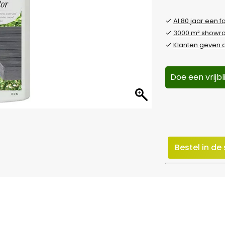
Al 80 jaar een f
3000 m² show
Klanten geven o
Doe een vrijb
Bestel in d