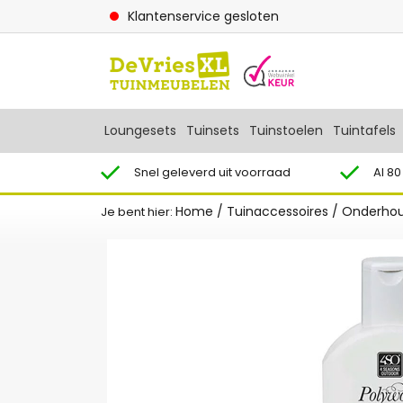
Klantenservice gesloten
Loungesets
Tuinsets
Tuinstoelen
Tuintafels
Snel geleverd uit voorraad
Al 80
Home
/
Tuinaccessoires
/
Onderhou
Je bent hier: