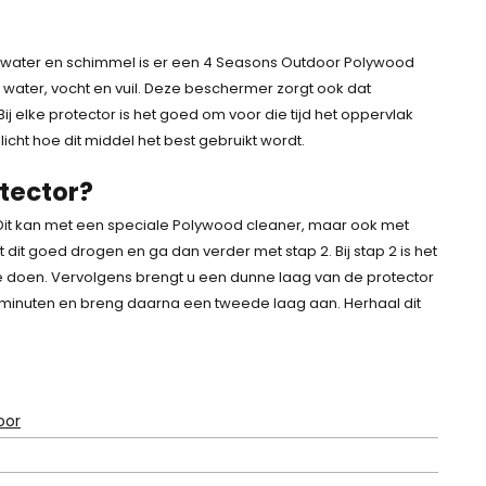
ater en schimmel is er een 4 Seasons Outdoor Polywood
water, vocht en vuil. Deze beschermer zorgt ook dat
Bij elke protector is het goed om voor die tijd het oppervlak
cht hoe dit middel het best gebruikt wordt.
tector?
Dit kan met een speciale Polywood cleaner, maar ook met
dit goed drogen en ga dan verder met stap 2. Bij stap 2 is het
oen. Vervolgens brengt u een dunne laag van de protector
0 minuten en breng daarna een tweede laag aan. Herhaal dit
oor