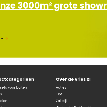
e
onze 3000m² grote sho
f
 »
uctcategorieen
Over de vries xl
sets voor buiten
Acties
ts
Tips
oelen
Zakelijk