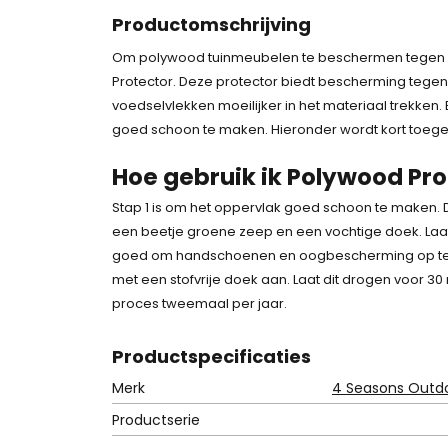
Productomschrijving
Om polywood tuinmeubelen te beschermen tegen w
Protector. Deze protector biedt bescherming tegen 
voedselvlekken moeilijker in het materiaal trekken. 
goed schoon te maken. Hieronder wordt kort toegeli
Hoe gebruik ik Polywood Pro
Stap 1 is om het oppervlak goed schoon te maken. 
een beetje groene zeep en een vochtige doek. Laat 
goed om handschoenen en oogbescherming op te d
met een
stofvrije doek
aan. Laat dit drogen voor 3
proces tweemaal per jaar.
Product
specificaties
Merk
4 Seasons Outd
Productserie