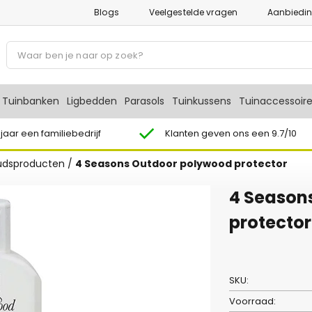
Blogs
Veelgestelde vragen
Aanbiedi
P
r
o
d
Tuinbanken
Ligbedden
Parasols
Tuinkussens
Tuinaccessoir
u
c
 jaar een familiebedrijf
Klanten geven ons een 9.7/10
t
dsproducten
/
4 Seasons Outdoor polywood protector
e
n
4 Season
z
o
protector
e
k
e
SKU:
n
Voorraad: