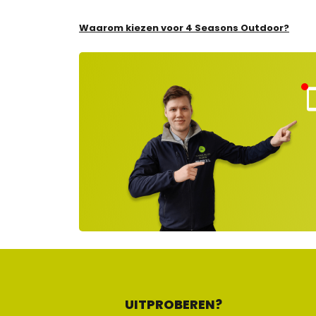
Waarom kiezen voor 4 Seasons Outdoor?
Kla
nt
ns
rvi
e
ge
lot
en
UITPROBEREN?