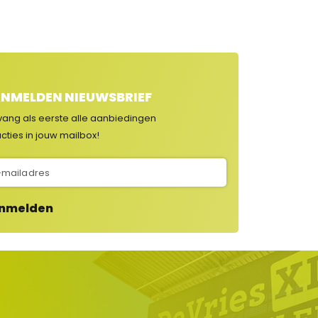
NMELDEN NIEUWSBRIEF
vang als eerste alle aanbiedingen
cties in jouw mailbox!
nmelden