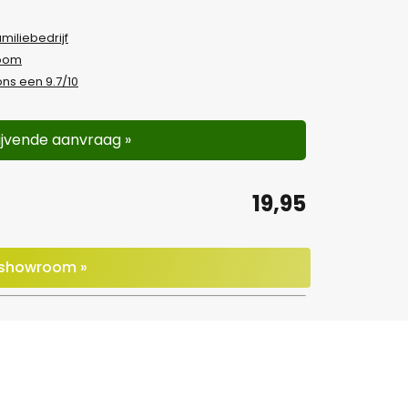
amiliebedrijf
room
ns een 9.7/10
lijvende aanvraag »
19,95
e showroom »