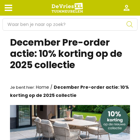
P
r
o
Afhalen en bezorgen
Retourneren
December Pre-order
d
actie: 10% korting op de
Garantie
Algemene voorwaarden
u
c
2025 collectie
Leveringsvoorwaarden
Kennisbank
t
e
Zakelijk
Werken bij De Vries XL
n
Home
/
December Pre-order actie: 10%
Je bent hier:
z
Tuinmeubelwinkel in de buurt
korting op de 2025 collectie
o
e
k
e
n