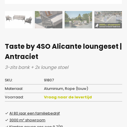
Taste by 4SO Alicante loungeset |
Antraciet
3-zits bank + 2x lounge stoel
SKU:
91807
Materiaal:
Aluminium, Rope (touw)
Voorraad:
Vraag naar de levertijd
Al 80 jaar een familiebedrijf
3000 m² showroom
Klanten geven ons een 9.7/10