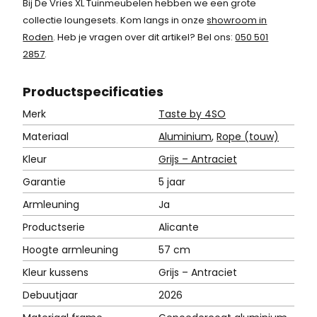
Bij De Vries XL Tuinmeubelen hebben we een grote
collectie loungesets. Kom langs in onze
showroom in
Roden
. Heb je vragen over dit artikel? Bel ons:
050 501
2857
.
Product
specificaties
Merk
Taste by 4SO
Materiaal
Aluminium
,
Rope (touw)
Kleur
Grijs – Antraciet
Garantie
5 jaar
Armleuning
Ja
Productserie
Alicante
Hoogte armleuning
57 cm
Kleur kussens
Grijs – Antraciet
Debuutjaar
2026