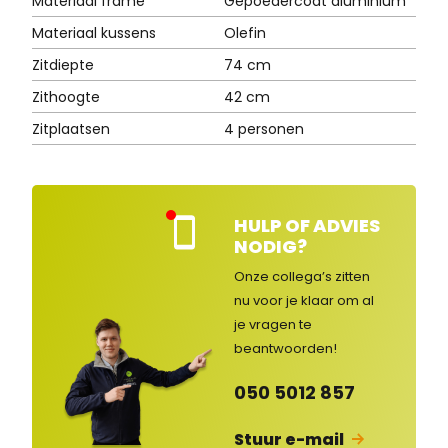
Materiaal frame
Gepoedercoat aluminium
Materiaal kussens
Olefin
Zitdiepte
74 cm
Zithoogte
42 cm
Zitplaatsen
4 personen
HULP OF ADVIES
Kla
NODIG?
nte
nse
Onze collega’s zitten
rvic
nu voor je klaar om al
e
je vragen
te
ges
lot
beantwoorden!
en
050 5012 857
Stuur e-mail