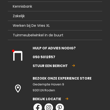
Kennisbank
Zakelijk
Werken bij De Vries XL
Tuinmeubelwinkel in de buurt
HULP OF ADVIES NODIG?
Kla
050 5012857
nte
nse
STUUR EEN BERICHT
rvic
e
BEZOEK ONZE EXPERIENCE STORE
gesl
ote
Gedempte Haven 9
n
9301 LN Roden
BEKIJK LOCATIE