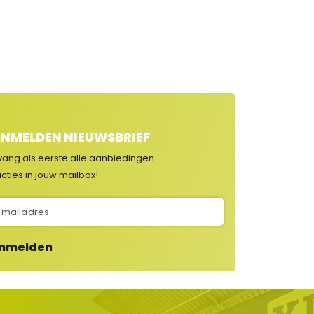
NMELDEN NIEUWSBRIEF
vang als eerste alle aanbiedingen
cties in jouw mailbox!
nmelden