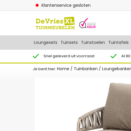
Klantenservice gesloten
Loungesets
Tuinsets
Tuinstoelen
Tuintafels
Snel geleverd uit voorraad
Al 80
Home
/
Tuinbanken
/
Loungebanke
Je bent hier: