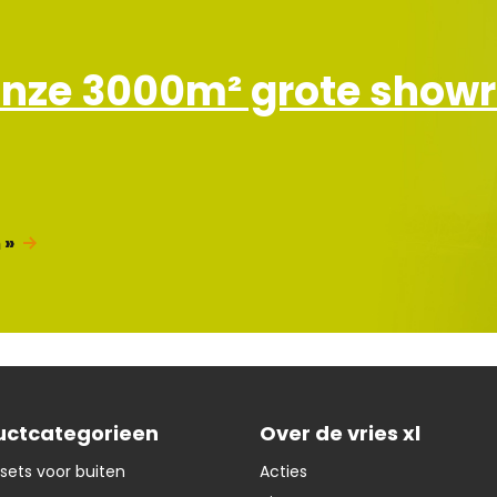
r
i
e
onze 3000m² grote sho
f
 »
uctcategorieen
Over de vries xl
sets voor buiten
Acties