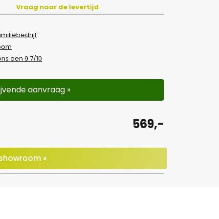
Vraag naar de levertijd
amiliebedrijf
room
ns een 9.7/10
lijvende aanvraag »
569,-
e showroom »