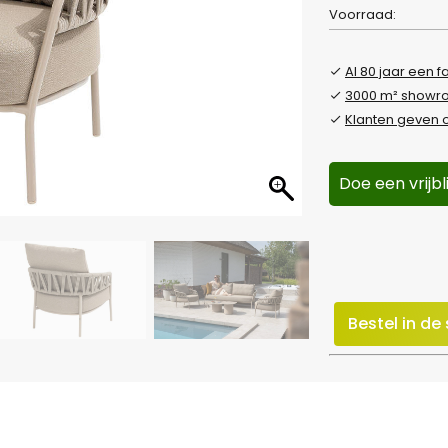
Voorraad:
Al 80 jaar een f
3000 m² show
Klanten geven o
Doe een vrijb
Bestel in d