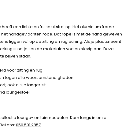
heeft een lichte en frisse uitstraling. Het aluminium frame
et het handgevlochten rope. Dat rope is met de hand geweven
sens liggen vol op de zitting en rugleuning. Als je plaatsneemt
erking is netjes en de materialen voelen stevig aan. Deze
e blijven staan.
d voor zitting en rug.
en tegen alle weersomstandigheden.
, ook als je langer zit.
ma loungestoel.
collectie lounge- en tuinmeubelen. Kom langs in onze
 Bel ons:
050 501 2857
.