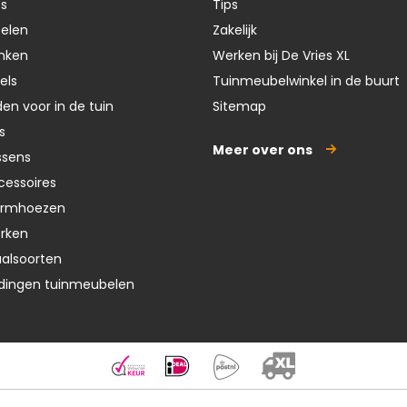
ts
Tips
oelen
Zakelijk
nken
Werken bij De Vries XL
els
Tuinmeubelwinkel in de buurt
en voor in de tuin
Sitemap
s
Meer over ons
ssens
cessoires
ermhoezen
erken
aalsoorten
dingen tuinmeubelen