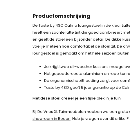
Productomschrijving
De Taste by 4SO Calma loungestoel in de kleur Latte 
heeft een zachte latte tint die goed combineert m
en geeft de stoel een bijzonder detail. De dikke kus
voel je meteen hoe comfortabel de stoel zit. De afw
loungestoel is gemaakt om het hele seizoen buiten t
Je krijgt twee all-weather kussens meegelever
Het gepoedercoate aluminium en rope kunn
De ergonomische zithouding zorgt voor comfort
Taste by 4SO geeft 5 jaar garantie op de Cal
Met deze stoel creëer je een fijne plek in je tuin.
Bij De Vries XL Tuinmeubelen hebben we een grote 
showroom in Roden
. Heb je vragen over dit artikel?