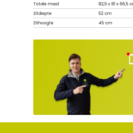
Totale maat
82,5 x 81 x 66,5 
Zitdiepte
52 cm
Zithoogte
45 cm
Kla
nt
ns
rvi
e
ge
lot
en