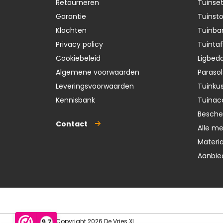
Retourneren
Tuinse
Garantie
Tuinst
Klachten
Tuinba
Privacy policy
Tuintaf
Cookiebeleid
Ligbedd
Algemene voorwaarden
Parasol
Leveringsvoorwaarden
Tuinku
Kennisbank
Tuinac
Besch
Contact
Alle m
Materi
Aanbie
Copyright 2026 De Vries XL