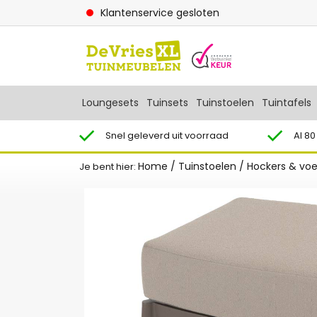
Klantenservice gesloten
Loungesets
Tuinsets
Tuinstoelen
Tuintafels
Snel geleverd uit voorraad
Al 80
Home
/
Tuinstoelen
/
Hockers & vo
Je bent hier: