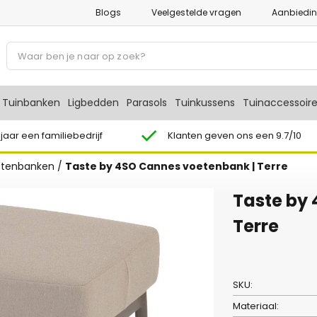
Blogs
Veelgestelde vragen
Aanbiedi
P
r
o
d
Tuinbanken
Ligbedden
Parasols
Tuinkussens
Tuinaccessoir
u
c
 jaar een familiebedrijf
Klanten geven ons een 9.7/10
t
etenbanken
/
Taste by 4SO Cannes voetenbank | Terre
e
n
Taste by
z
o
Terre
e
k
e
SKU:
n
Materiaal: