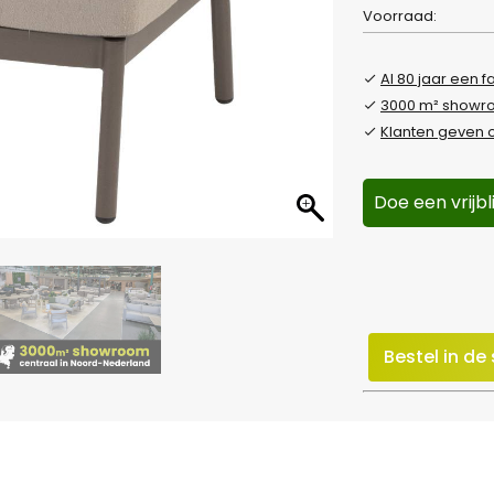
Voorraad:
Al 80 jaar een f
3000 m² show
Klanten geven o
Doe een vrijb
Bestel in d