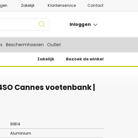
ngen
Zakelijk
Klantenservice
Contact
Inloggen
es
Beschermhoezen
Outlet
Zakelijk
Bezoek de winkel
 4SO Cannes voetenbank |
91814
Aluminium