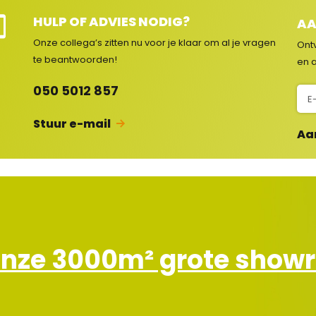
HULP OF ADVIES NODIG?
AA
e
Onze collega’s zitten nu voor je klaar om al je vragen
Ont
e
te beantwoorden!
en a
c
050 5012 857
N
s
i
Stuur e-mail
e
Aa
u
w
s
b
r
i
e
onze 3000m² grote sho
f