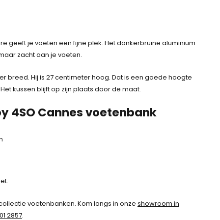
e geeft je voeten een fijne plek. Het donkerbruine aluminium
g maar zacht aan je voeten.
er breed. Hij is 27 centimeter hoog. Dat is een goede hoogte
 Het kussen blijft op zijn plaats door de maat.
 by 4SO Cannes voetenbank
n
et.
collectie voetenbanken. Kom langs in onze
showroom in
01 2857
.