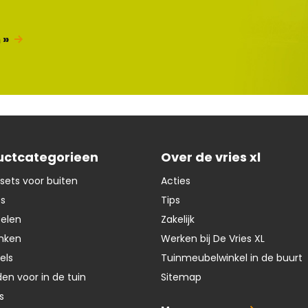
 »
uctcategorieen
Over de vries xl
sets voor buiten
Acties
ts
Tips
oelen
Zakelijk
nken
Werken bij De Vries XL
els
Tuinmeubelwinkel in de buurt
en voor in de tuin
Sitemap
s