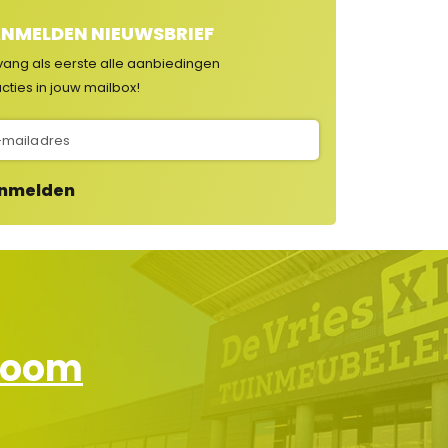
NMELDEN NIEUWSBRIEF
vang als eerste alle aanbiedingen
cties in jouw mailbox!
nmelden
wroom