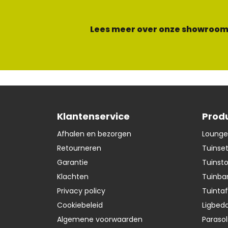
Lees meer over onze showroom
Klantenservice
Prod
Afhalen en bezorgen
Lounge
Retourneren
Tuinse
Garantie
Tuinst
Klachten
Tuinba
Privacy policy
Tuintaf
Cookiebeleid
Ligbedd
Algemene voorwaarden
Parasol