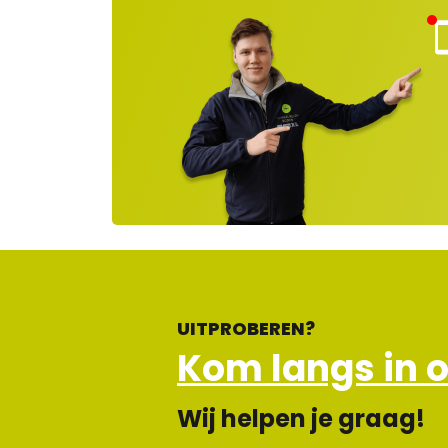
Kla
nt
ns
rvi
e
ge
lot
en
UITPROBEREN?
Kom langs in 
Wij helpen je graag!