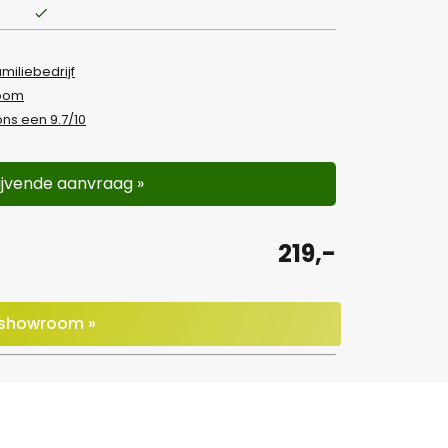
amiliebedrijf
room
ns een 9.7/10
lijvende aanvraag »
219,-
e showroom »