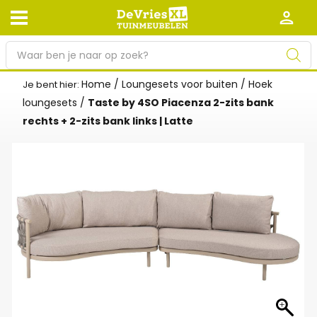
P
r
o
Home
/
Loungesets voor buiten
/
Hoek
Je bent hier:
Afhalen en bezorgen
Retourneren
d
loungesets
/
Taste by 4SO Piacenza 2-zits bank
Garantie
Algemene voorwaarden
u
rechts + 2-zits bank links | Latte
c
Leveringsvoorwaarden
Kennisbank
t
e
Zakelijk
Werken bij De Vries XL
n
z
Tuinmeubelwinkel in de buurt
o
e
k
e
n