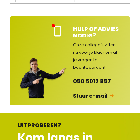
HULP OF ADVIES
Kla
NODIG?
nte
nse
Onze collega’s zitten
rvic
nu voor je klaar om al
e
je vragen
te
ges
lot
beantwoorden!
en
050 5012 857
Stuur e-mail
UITPROBEREN?
Kom langs in