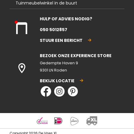
Tuinmeubelwinkel in de buurt
HULP OF ADVIES NODIG?
Kla
050 5012857
nte
nse
STUUR EEN BERICHT
rvic
e
BEZOEK ONZE EXPERIENCE STORE
gesl
ote
Gedempte Haven 9
n
9301 LN Roden
BEKIJK LOCATIE
Copyright 2026 De Vries XL