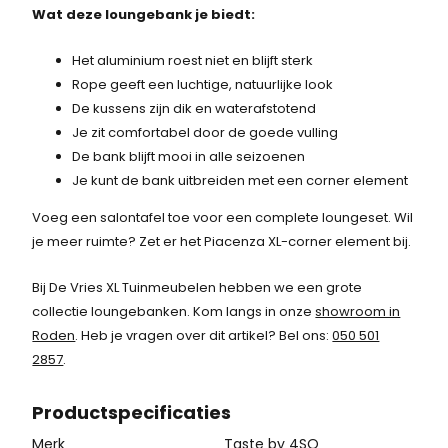
Wat deze loungebank je biedt:
Het aluminium roest niet en blijft sterk
Rope geeft een luchtige, natuurlijke look
De kussens zijn dik en waterafstotend
Je zit comfortabel door de goede vulling
De bank blijft mooi in alle seizoenen
Je kunt de bank uitbreiden met een corner element
Voeg een salontafel toe voor een complete loungeset. Wil
je meer ruimte? Zet er het Piacenza XL-corner element bij.
Bij De Vries XL Tuinmeubelen hebben we een grote
collectie loungebanken. Kom langs in onze
showroom in
Roden
. Heb je vragen over dit artikel? Bel ons:
050 501
2857
.
Product
specificaties
Merk
Taste by 4SO