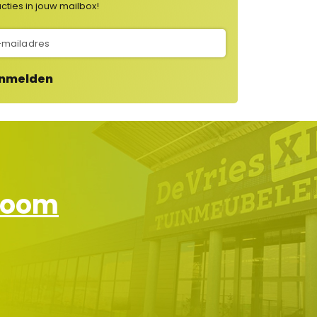
cties in jouw mailbox!
nmelden
wroom