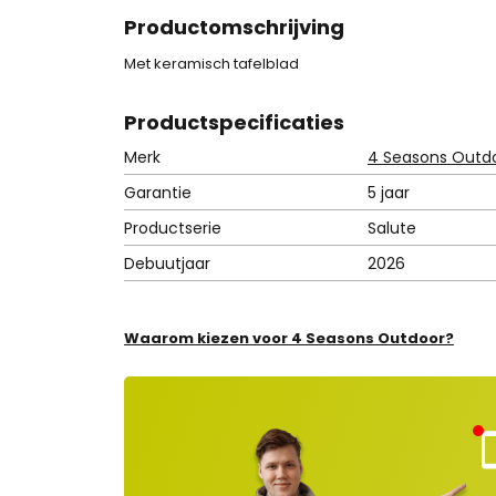
Productomschrijving
Met keramisch tafelblad
Product
specificaties
Merk
4 Seasons Outd
Garantie
5 jaar
Productserie
Salute
Debuutjaar
2026
Waarom kiezen voor 4 Seasons Outdoor?
Kla
nt
ns