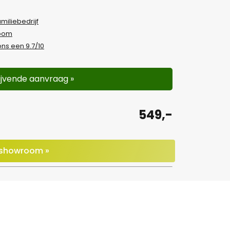
amiliebedrijf
room
ns een 9.7/10
lijvende aanvraag »
549,-
e showroom »