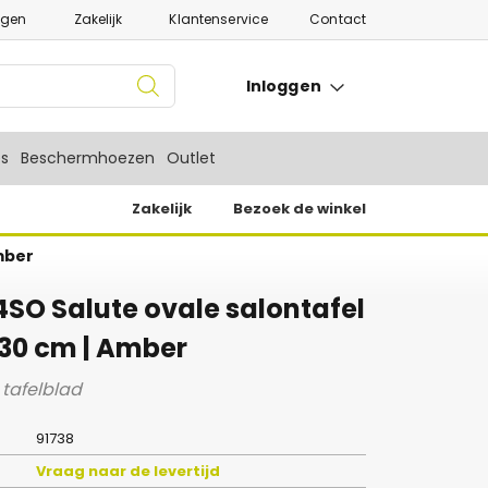
ngen
Zakelijk
Klantenservice
Contact
Inloggen
es
Beschermhoezen
Outlet
Zakelijk
Bezoek de winkel
Amber
4SO Salute ovale salontafel
x 30 cm | Amber
tafelblad
91738
Vraag naar de levertijd