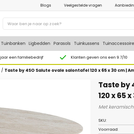
Blogs
Veelgestelde vragen
Aanbiedi
P
r
o
d
Tuinbanken
Ligbedden
Parasols
Tuinkussens
Tuinaccessoir
u
c
 jaar een familiebedrijf
Klanten geven ons een 9.7/10
t
/
Taste by 4SO Salute ovale salontafel 120 x 65 x 30 cm | 
e
n
Taste by 
z
o
120 x 65 
e
Met keramisch 
k
e
SKU:
n
Voorraad: