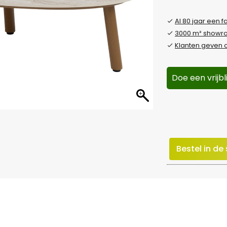
Al 80 jaar een f
3000 m² show
Klanten geven o
Doe een vrijb
Bestel in d