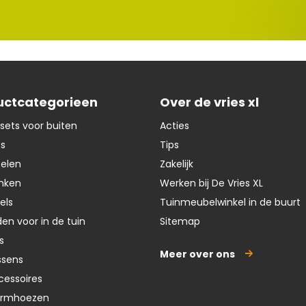
uctcategorieen
Over de vries xl
sets voor buiten
Acties
ts
Tips
oelen
Zakelijk
nken
Werken bij De Vries XL
els
Tuinmeubelwinkel in de buurt
en voor in de tuin
Sitemap
s
Meer over ons
ssens
cessoires
ermhoezen