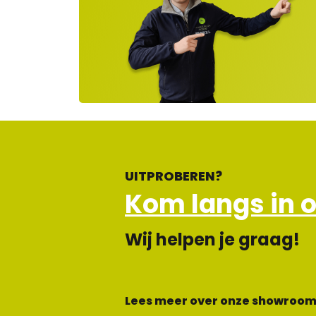
rvi
e
ge
lot
en
UITPROBEREN?
Kom langs in 
Wij helpen je graag!
Lees meer over onze showroom