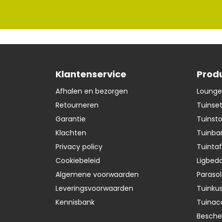
Klantenservice
Prod
Afhalen en bezorgen
Lounge
Retourneren
Tuinse
Garantie
Tuinst
Klachten
Tuinba
Privacy policy
Tuintaf
Cookiebeleid
Ligbedd
Algemene voorwaarden
Parasol
Leveringsvoorwaarden
Tuinku
Kennisbank
Tuinac
Besch