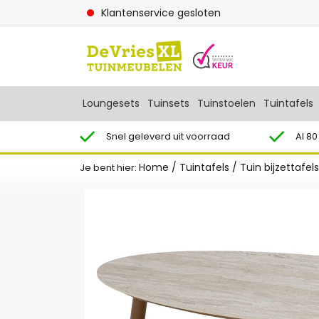
Klantenservice gesloten
Loungesets
Tuinsets
Tuinstoelen
Tuintafels
Snel geleverd uit voorraad
Al 80
Home
/
Tuintafels
/
Tuin bijzettafels
Je bent hier: