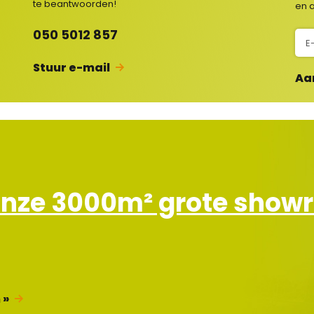
te beantwoorden!
en a
c
050 5012 857
N
s
i
Stuur e-mail
e
Aa
u
w
s
b
r
i
e
onze 3000m² grote sho
f
 »