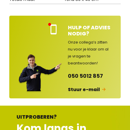
HULP OF ADVIES
Kla
NODIG?
nte
nse
Onze collega’s zitten
rvic
nu voor je klaar om al
e
je vragen
te
ges
lot
beantwoorden!
en
050 5012 857
Stuur e-mail
UITPROBEREN?
Kom langs in