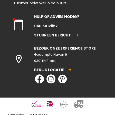
Tuinmeubelwinkel in de buurt
HULP OF ADVIES NODIG?
Kla
050 5012857
nte
nse
STUUR EEN BERICHT
rvic
e
BEZOEK ONZE EXPERIENCE STORE
gesl
ote
Gedempte Haven 9
n
9301 LN Roden
BEKIJK LOCATIE
Copyright 2026 De Vries XL