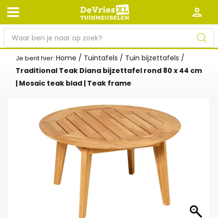
P
r
o
Home
/
Tuintafels
/
Tuin bijzettafels
/
Je bent hier:
Afhalen en bezorgen
Retourneren
d
Traditional Teak Diana bijzettafel rond 80 x 44 cm
Garantie
Algemene voorwaarden
u
| Mosaic teak blad | Teak frame
c
Leveringsvoorwaarden
Kennisbank
t
e
Zakelijk
Werken bij De Vries XL
n
z
Tuinmeubelwinkel in de buurt
o
e
k
e
n