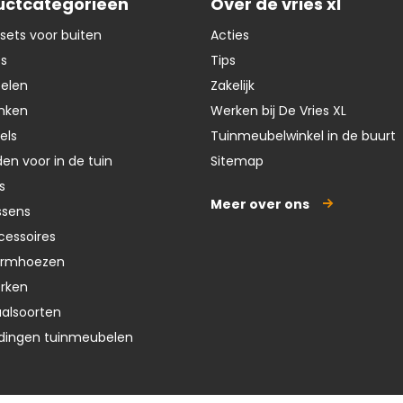
uctcategorieen
Over de vries xl
e
f
sets voor buiten
Acties
ts
Tips
oelen
Zakelijk
nken
Werken bij De Vries XL
els
Tuinmeubelwinkel in de buurt
en voor in de tuin
Sitemap
s
Meer over ons
ssens
cessoires
ermhoezen
erken
aalsoorten
dingen tuinmeubelen