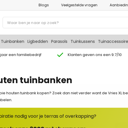
Blogs
Veelgestelde vragen
Aanbiedi
P
r
o
d
Tuinbanken
Ligbedden
Parasols
Tuinkussens
Tuinaccessoir
u
c
 jaar een familiebedrijf
Klanten geven ons een 9.7/10
t
e
n
uten tuinbanken
z
o
ie houten tuinbank kopen? Zoek dan niet verder want de Vries XL be
e
belen.
k
e
piratie nodig voor je terras of overkapping?
n