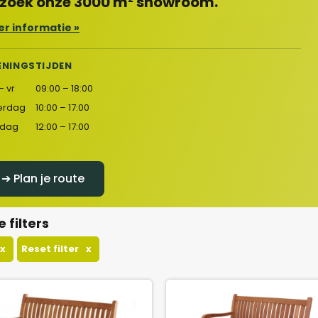
zoek onze 3000 m² showroom.
r informatie »
ENINGSTIJDEN
– vr
09:00 – 18:00
erdag
10:00 – 17:00
dag
12:00 – 17:00
➔ Plan je route
e filters
x
Reset filter
x