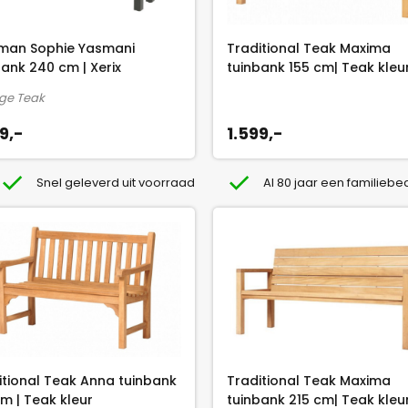
man Sophie Yasmani
Traditional Teak Maxima
bank 240 cm | Xerix
tuinbank 155 cm| Teak kleu
ge Teak
9,-
1.599,-
Snel geleverd uit voorraad
Al 80 jaar een familiebed
itional Teak Anna tuinbank
Traditional Teak Maxima
cm | Teak kleur
tuinbank 215 cm| Teak kleu