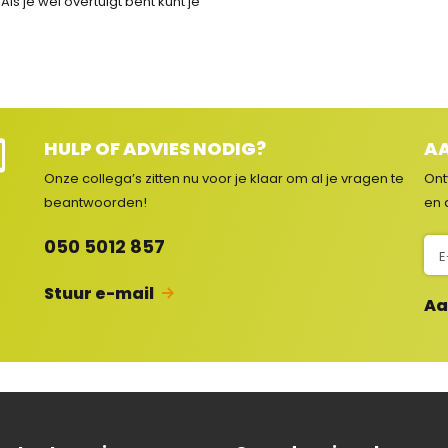
ls je wel overtuigt bent kunt je
HULP OF ADVIES NODIG?
AA
Onze collega’s zitten nu voor je klaar om al je vragen
te
Ont
e
beantwoorden!
en 
c
N
050 5012 857
s
i
e
Stuur e-mail
Aa
u
w
s
b
r
i