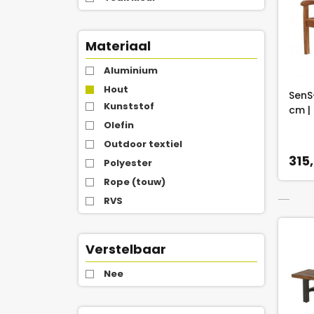
Materiaal
Aluminium
Hout
SenS
Kunststof
cm |
Olefin
Outdoor textiel
315
Polyester
Rope (touw)
RVS
Teak
Wicker
Verstelbaar
Nee