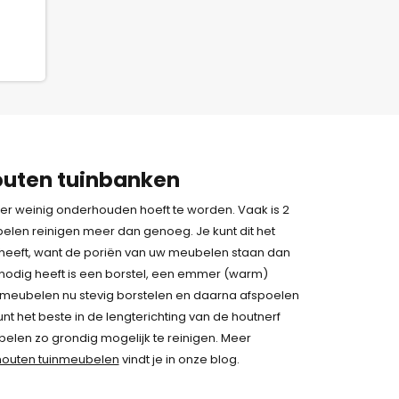
uten tuinbanken
eer weinig onderhouden hoeft te worden. Vaak is 2
elen reinigen meer dan genoeg. Je kunt dit het
heeft, want de poriën van uw meubelen staan dan
 nodig heeft is een borstel, een emmer (warm)
inmeubelen nu stevig borstelen en daarna afspoelen
kunt het beste in de lengterichting van de houtnerf
elen zo grondig mogelijk te reinigen. Meer
 houten tuinmeubelen
vindt je in onze blog.