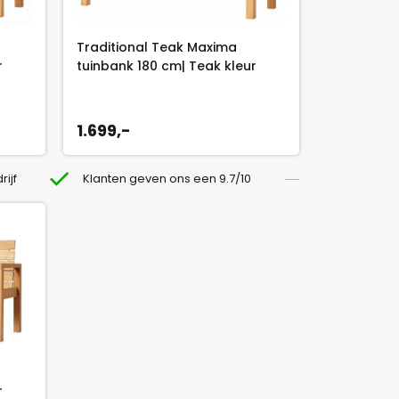
Traditional Teak Maxima
r
tuinbank 180 cm| Teak kleur
1.699,-
rijf
Klanten geven ons een 9.7/10
r