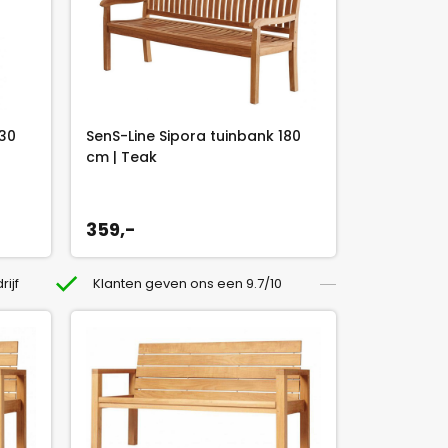
130
SenS-Line Sipora tuinbank 180
cm | Teak
359,-
rijf
Klanten geven ons een 9.7/10