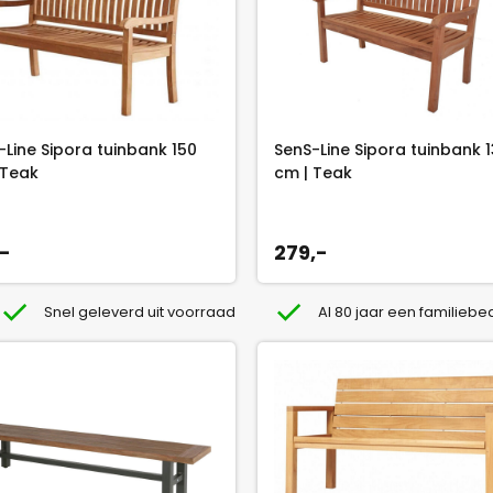
-Line Sipora tuinbank 150
SenS-Line Sipora tuinbank 
 Teak
cm | Teak
,-
279,-
Snel geleverd uit voorraad
Al 80 jaar een familiebed