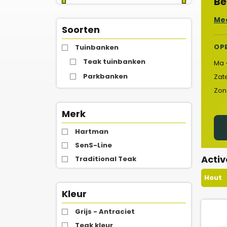
Be
Mee
Soorten
OP
Tuinbanken
Teak tuinbanken
Ma 
Parkbanken
Zat
Zon
Merk
Hartman
SenS-Line
Activ
Traditional Teak
Hout
Kleur
Grijs - Antraciet
Teak kleur