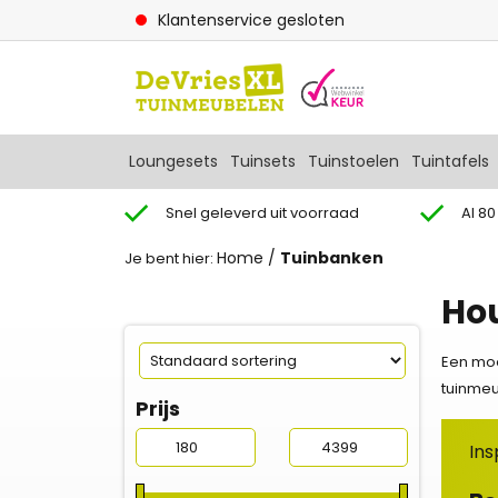
Klantenservice gesloten
Loungesets
Tuinsets
Tuinstoelen
Tuintafels
Snel geleverd uit voorraad
Al 80
Home
/
Tuinbanken
Je bent hier:
Ho
Een moo
tuinmeu
Prijs
Ins