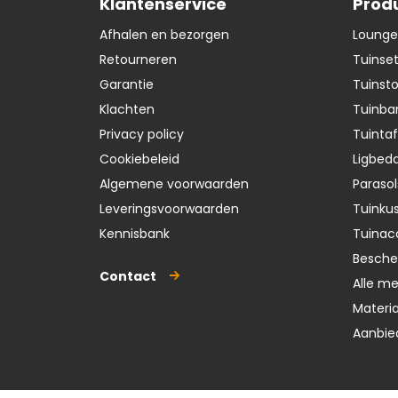
Klantenservice
Prod
Afhalen en bezorgen
Lounge
Retourneren
Tuinse
Garantie
Tuinst
Klachten
Tuinba
Privacy policy
Tuintaf
Cookiebeleid
Ligbedd
Algemene voorwaarden
Parasol
Leveringsvoorwaarden
Tuinku
Kennisbank
Tuinac
Besch
Contact
Alle m
Materi
Aanbie