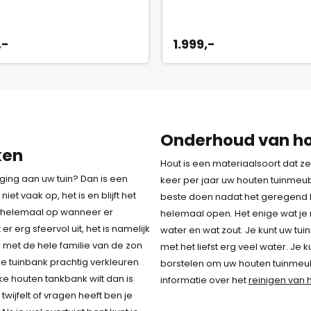
,-
1.999,-
Onderhoud van ho
ken
Hout is een materiaalsoort dat z
ging aan uw tuin? Dan is een
keer per jaar uw houten tuinmeub
iet vaak op, het is en blijft het
beste doen nadat het geregend 
ft helemaal op wanneer er
helemaal open. Het enige wat je
er erg sfeervol uit, het is namelijk
water en wat zout. Je kunt uw tu
er met de hele familie van de zon
met het liefst erg veel water. Je 
e tuinbank prachtig verkleuren
borstelen om uw houten tuinmeub
ke houten tankbank wilt dan is
informatie over het
reinigen van
twijfelt of vragen heeft ben je