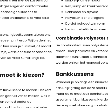
beler sfeer met de kussens van
Makkelijk afneembaar
lek gezelliger en comfortabeler
Rek, krimp en kreukbesten
beschadigde kussens te
Schimmel en slijtvast
cties en kleuren is er voor elke
Polyester is sneldrogend
De stof behoudt zijn vorm
Het is makkelijk te wassen
ssens
,
ligbedkussens
,
zitkussens.
Combinatie Polyester 
t een print erop. Wij bieden het
De combinatie tussen polyester
 huis voor je tuinstoel, dit maakt
reden. Door polyester en katoen t
zijn, wat is een tuinset zonder de
ademend tuinkussen. Daarnaast h
 van De Vries XL maken je set
worden en kan het mengsel op 
Bankkussens
 moet ik kiezen?
Wanneer je onlangs een nieuwe t
natuurlijk graag dat deze heerlijk
om tuinkussens te maken. Het kent
maar deze moet ook comfortabel
en gebruik van te maken. Ook is
assortiment bankkussens. Hierdoor
eur verliest onder de
Deze zijn niet alleen erg comfort
en houdt het haar warmte beter