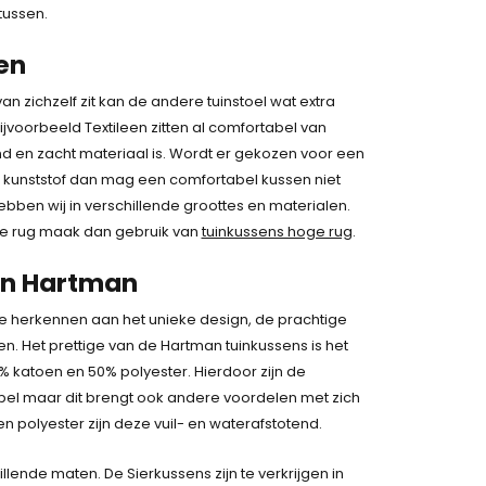
tussen.
en
van zichzelf zit kan de andere tuinstoel wat extra
jvoorbeeld Textileen zitten al comfortabel van
d en zacht materiaal is. Wordt er gekozen voor een
of kunststof dan mag een comfortabel kussen niet
bben wij in verschillende groottes en materialen.
ge rug maak dan gebruik van
tuinkussens hoge rug
.
an Hartman
te herkennen aan het unieke design, de prachtige
en. Het prettige van de Hartman tuinkussens is het
% katoen en 50% polyester. Hierdoor zijn de
bel maar dit brengt ook andere voordelen met zich
 polyester zijn deze vuil- en waterafstotend.
lende maten. De Sierkussens zijn te verkrijgen in