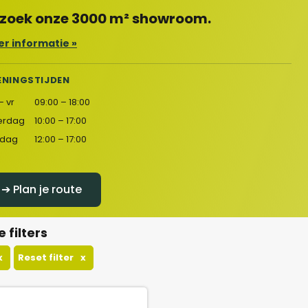
zoek onze 3000 m² showroom.
r informatie »
ENINGSTIJDEN
– vr
09:00 – 18:00
erdag
10:00 – 17:00
dag
12:00 – 17:00
➔ Plan je route
e filters
x
Reset filter
x