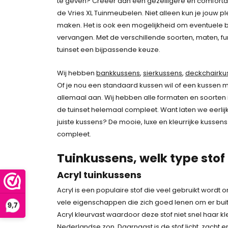
te geven? Creëer dan een gezelligere en comforta
de Vries XL Tuinmeubelen. Niet alleen kun je jouw p
maken. Het is ook een mogelijkheid om eventuele 
vervangen. Met de verschillende soorten, maten, fun
tuinset een bijpassende keuze.
Wij hebben
bankkussens
,
sierkussens
,
deckchairku
Of je nou een standaard kussen wil of een kussen me
allemaal aan. Wij hebben alle formaten en soorten in
de tuinset helemaal compleet. Want laten we eerlijk 
juiste kussens? De mooie, luxe en kleurrijke kussens
compleet.
Tuinkussens, welk type stof
Acryl tuinkussens
Acryl is een populaire stof die veel gebruikt wordt 
vele eigenschappen die zich goed lenen om er buit
Acryl kleurvast waardoor deze stof niet snel haar kl
Nederlandse zon. Daarnaast is de stof licht, zacht 