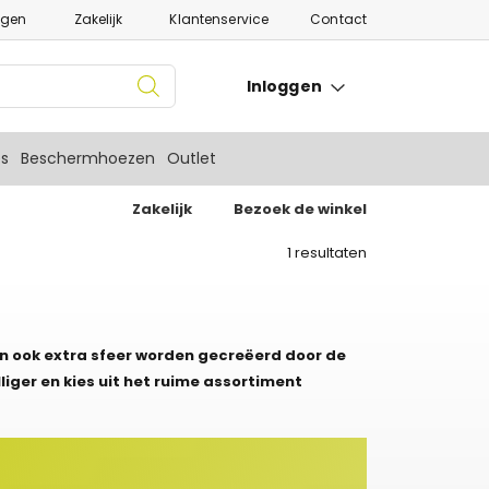
ngen
Zakelijk
Klantenservice
Contact
Inloggen
es
Beschermhoezen
Outlet
Zakelijk
Bezoek de winkel
1
resultaten
n ook extra sfeer worden gecreëerd door de
iger en kies uit het ruime assortiment