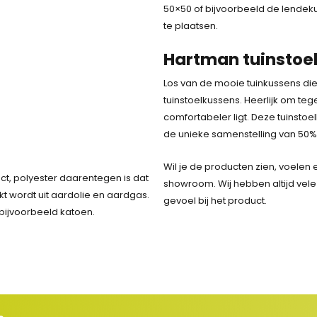
50×50 of bijvoorbeeld de lendeku
te plaatsen.
Hartman tuinstoe
Los van de mooie tuinkussens di
tuinstoelkussens. Heerlijk om teg
comfortabeler ligt. Deze tuinsto
de unieke samenstelling van 50%
Wil je de producten zien, voelen 
ct, polyester daarentegen is dat
showroom. Wij hebben altijd vele
kt wordt uit aardolie en aardgas.
gevoel bij het product.
bijvoorbeeld katoen.