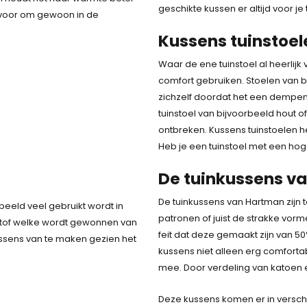
geschikte kussen er altijd voor je 
t voor om gewoon in de
Kussens tuinstoel
Waar de ene tuinstoel al heerlijk 
comfort gebruiken. Stoelen van bi
zichzelf doordat het een dempen
tuinstoel van bijvoorbeeld hout 
ontbreken. Kussens tuinstoelen he
Heb je een tuinstoel met een ho
De tuinkussens v
De tuinkussens van Hartman zijn 
beeld veel gebruikt wordt in
patronen of juist de strakke vorm
 stof welke wordt gewonnen van
feit dat deze gemaakt zijn van 50
kussens van te maken gezien het
kussens niet alleen erg comforta
mee. Door verdeling van katoen en
Deze kussens komen er in verschil