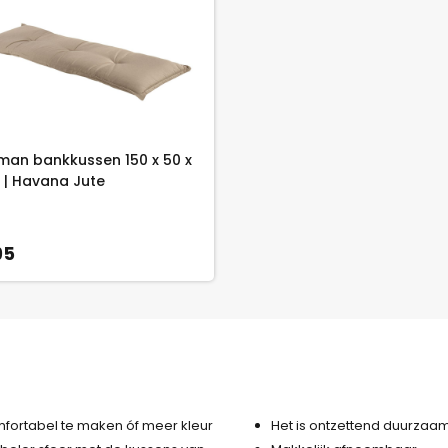
man bankkussen 150 x 50 x
 | Havana Jute
95
fortabel te maken óf meer kleur
Het is ontzettend duurzaa