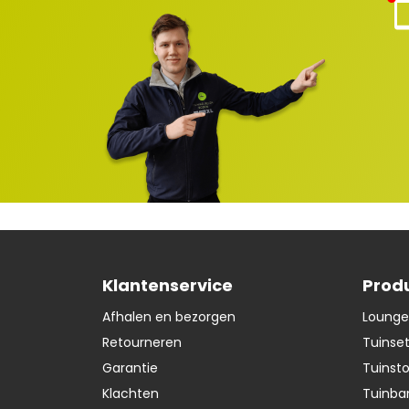
Kla
nte
ns
rvi
e
ge
lot
en
Klantenservice
Prod
Afhalen en bezorgen
Lounge
Retourneren
Tuinse
Garantie
Tuinst
Klachten
Tuinba