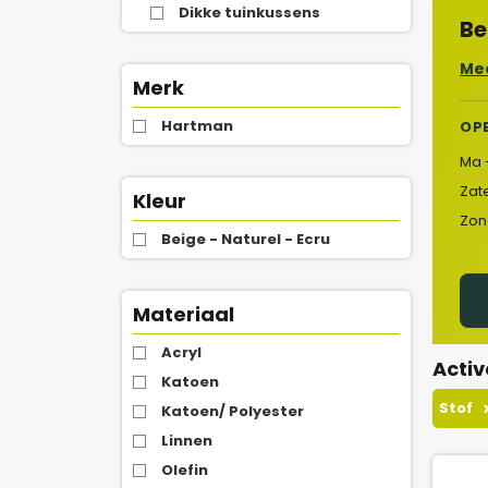
Dikke tuinkussens
Be
Mee
Merk
Hartman
OP
Ma 
Zat
Kleur
Zon
Beige - Naturel - Ecru
Materiaal
Acryl
Activ
Katoen
Stof
Katoen/ Polyester
Linnen
Olefin