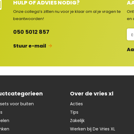
HULP OF ADVIES NODIG?
AA
Onze collega’s zitten nu voor je klaar om al je vragen
te
Ont
e
beantwoorden!
en 
c
N
050 5012 857
s
i
e
Stuur e-mail
Aa
u
w
s
b
r
i
uctcategorieen
Over de vries xl
e
f
sets voor buiten
Acties
ts
Tips
oelen
Zakelijk
nken
Werken bij De Vries XL