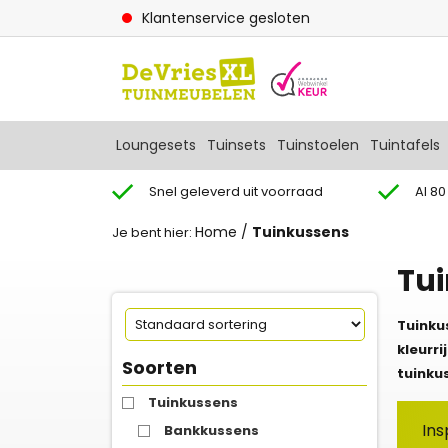
Klantenservice gesloten
Loungesets
Tuinsets
Tuinstoelen
Tuintafels
Snel geleverd uit voorraad
Al 80
Home
/
Tuinkussens
Je bent hier:
Tu
Tuinku
kleurr
Soorten
tuinku
Tuinkussens
Ins
Bankkussens