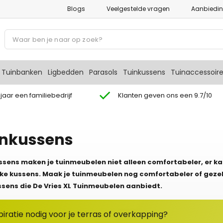
Blogs
Veelgestelde vragen
Aanbiedi
P
r
o
d
Tuinbanken
Ligbedden
Parasols
Tuinkussens
Tuinaccessoir
u
c
 jaar een familiebedrijf
Klanten geven ons een 9.7/10
t
e
n
inkussens
z
o
ssens maken je tuinmeubelen niet alleen comfortabeler, er ka
e
ijke kussens. Maak je tuinmeubelen nog comfortabeler of gezell
k
ssens die De Vries XL Tuinmeubelen aanbiedt.
e
n
piratie nodig voor je terras of overkapping?