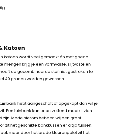
dig
& Katoen
 en katoen wordt veel gemaakt én met goede
e mengen krijg je een vormvaste, slijtvaste en
oeft de gecombineerde stof niet gestreken te
wel 40 graden worden gewassen.
uinbank hebt aangeschaft of opgekapt dan wil je
 zit. Een tuinbank kan er ontzettend mooi uitzien
 zijn. Mede hierom hebben wij een groot
 zit het geschikte bankkussen er altijd tussen.
abel, maar door het brede kleurenpalet zit het