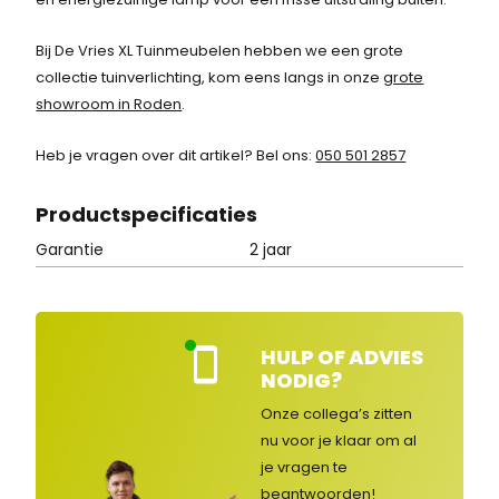
Bij De Vries XL Tuinmeubelen hebben we een grote
collectie tuinverlichting, kom eens langs in onze
grote
showroom in Roden
.
Heb je vragen over dit artikel? Bel ons:
050 501 2857
Product
specificaties
Garantie
2 jaar
HULP OF ADVIES
Kla
NODIG?
nte
nse
Onze collega’s zitten
rvic
nu voor je klaar om al
e
je vragen
te
ge
op
beantwoorden!