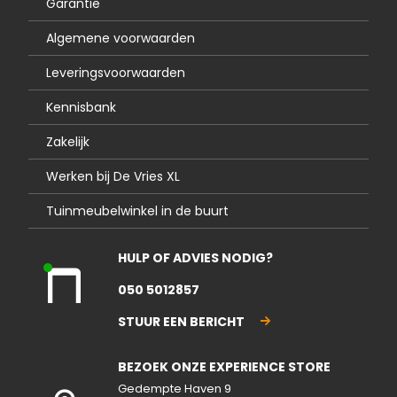
Garantie
Algemene voorwaarden
Leveringsvoorwaarden
Kennisbank
Zakelijk
Werken bij De Vries XL
Tuinmeubelwinkel in de buurt
HULP OF ADVIES NODIG?
Kla
050 5012857
nte
nse
STUUR EEN BERICHT
rvic
e
BEZOEK ONZE EXPERIENCE STORE
geo
pen
Gedempte Haven 9