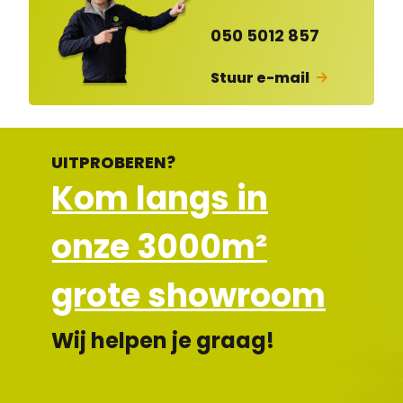
en
d
050 5012 857
Stuur e-mail
UITPROBEREN?
Kom langs in
onze 3000m²
grote showroom
Wij helpen je graag!