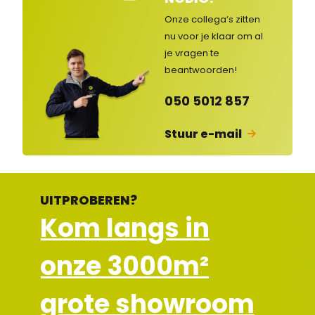
nte
nse
Onze collega’s zitten
rvic
nu voor je klaar om al
e
je vragen
te
ges
lot
beantwoorden!
en
050 5012 857
Stuur e-mail
UITPROBEREN?
Kom langs in
onze 3000m²
grote showroom