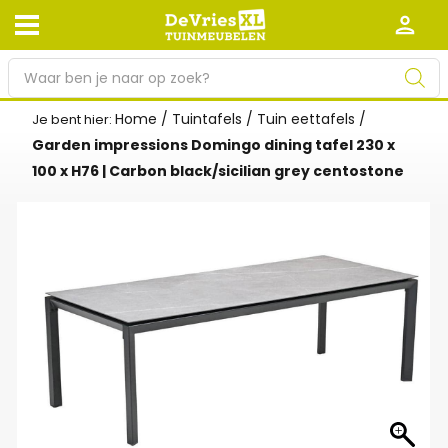
P
r
o
Home
/
Tuintafels
/
Tuin eettafels
/
Je bent hier:
Afhalen en bezorgen
Retourneren
d
Garden impressions Domingo dining tafel 230 x
Garantie
Algemene voorwaarden
u
100 x H76 | Carbon black/sicilian grey centostone
c
Leveringsvoorwaarden
Kennisbank
t
e
Zakelijk
Werken bij De Vries XL
n
z
Tuinmeubelwinkel in de buurt
o
e
k
e
n