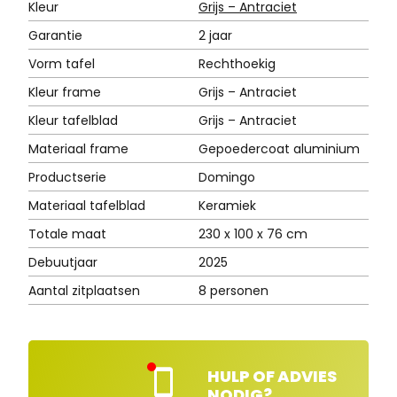
Kleur
Grijs – Antraciet
Garantie
2 jaar
Vorm tafel
Rechthoekig
Kleur frame
Grijs – Antraciet
Kleur tafelblad
Grijs – Antraciet
Materiaal frame
Gepoedercoat aluminium
Productserie
Domingo
Materiaal tafelblad
Keramiek
Totale maat
230 x 100 x 76 cm
Debuutjaar
2025
Aantal zitplaatsen
8 personen
HULP OF ADVIES
Kla
NODIG?