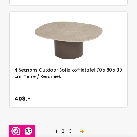
4 Seasons Outdoor Sofie koffietafel 70 x 80 x 30
cm| Terre / Keramiek
408,-
1
2
3
→