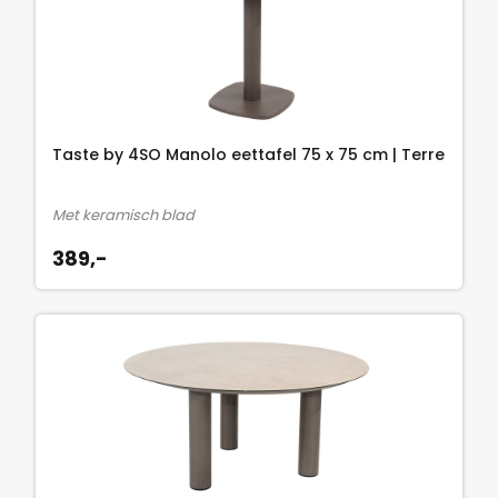
s
9
w
,
a
-
s
.
:
1
Taste by 4SO Manolo eettafel 75 x 75 cm | Terre
.
6
Met keramisch blad
2
389,-
3
,
7
5
.