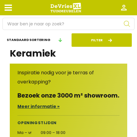
P
r
o
Afhalen en bezorgen
Retourneren
FILTER
d
Keramiek
Garantie
Algemene voorwaarden
u
c
Leveringsvoorwaarden
Kennisbank
t
Inspiratie nodig voor je terras of
e
Zakelijk
Werken bij De Vries XL
n
overkapping?
z
Tuinmeubelwinkel in de buurt
Bezoek onze 3000 m² showroom.
o
e
Meer informatie »
k
e
OPENINGSTIJDEN
n
Ma – vr
09:00 – 18:00