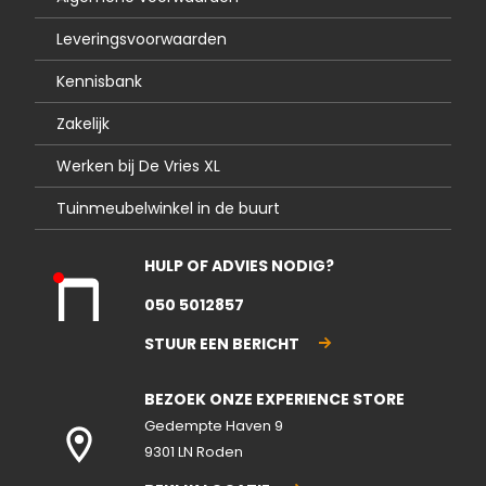
Leveringsvoorwaarden
Kennisbank
Zakelijk
Werken bij De Vries XL
Tuinmeubelwinkel in de buurt
HULP OF ADVIES NODIG?
Kla
050 5012857
nte
nse
STUUR EEN BERICHT
rvic
e
BEZOEK ONZE EXPERIENCE STORE
gesl
ote
Gedempte Haven 9
n
9301 LN Roden