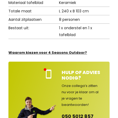
Materiaal tafelblad
Keramiek
Totale maat
L 240 x B 103 cm
Aantal zitplaatsen
8 personen
Bestaat uit:
1 x onderstel en 1 x
tafelblad
Waarom kiezen voor 4 Seasons Outdoor?
HULP OF ADVIES
Kla
NODIG?
nte
nse
Onze collega’s zitten
rvic
nu voor je klaar om al
e
je vragen
te
ges
lot
beantwoorden!
en
050 5012 857