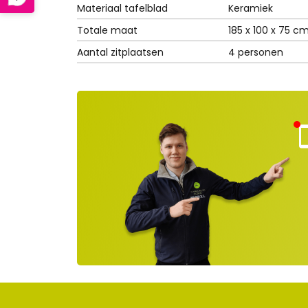
Materiaal tafelblad
Keramiek
Totale maat
185 x 100 x 75 c
Aantal zitplaatsen
4 personen
Kla
nt
ns
rvi
e
ge
lot
en