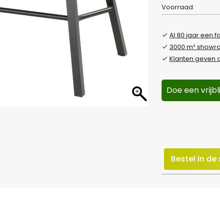
Voorraad:
Al 80 jaar een f
3000 m² show
Klanten geven o
Doe een vrijb
Bestel in d