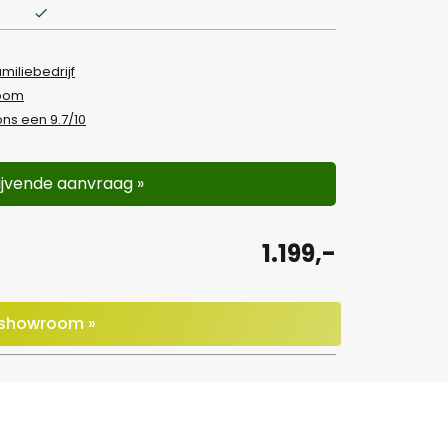
amiliebedrijf
room
ns een 9.7/10
lijvende aanvraag »
1.199,-
e showroom »