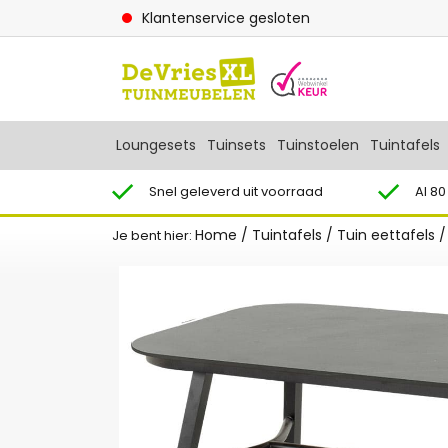
Klantenservice gesloten
Loungesets
Tuinsets
Tuinstoelen
Tuintafels
Snel geleverd uit voorraad
Al 80
Home
/
Tuintafels
/
Tuin eettafels
Je bent hier: