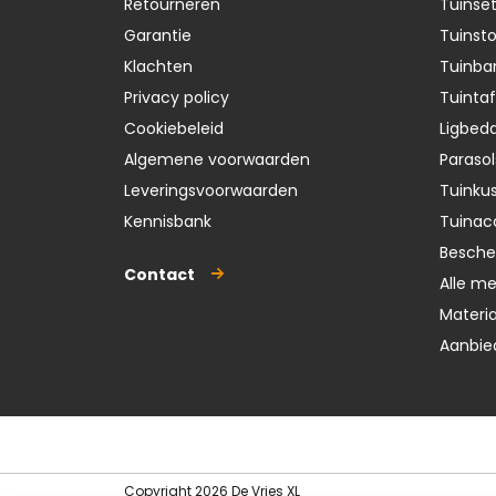
Retourneren
Tuinse
Garantie
Tuinst
Klachten
Tuinba
Privacy policy
Tuintaf
Cookiebeleid
Ligbedd
Algemene voorwaarden
Parasol
Leveringsvoorwaarden
Tuinku
Kennisbank
Tuinac
Besch
Contact
Alle m
Materi
Aanbie
Copyright 2026 De Vries XL