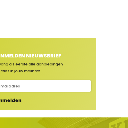
NMELDEN NIEUWSBRIEF
vang als eerste alle aanbiedingen
cties in jouw mailbox!
nmelden