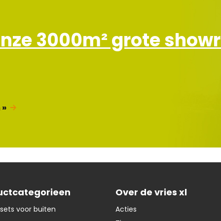
r
i
e
onze 3000m² grote sho
f
 »
uctcategorieen
Over de vries xl
sets voor buiten
Acties