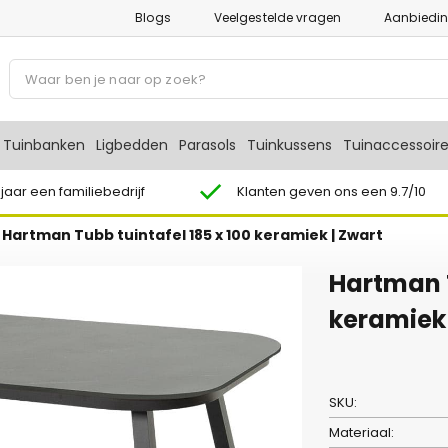
Blogs
Veelgestelde vragen
Aanbiedi
P
r
o
d
Tuinbanken
Ligbedden
Parasols
Tuinkussens
Tuinaccessoir
u
c
 jaar een familiebedrijf
Klanten geven ons een 9.7/10
t
/
Hartman Tubb tuintafel 185 x 100 keramiek | Zwart
e
n
Hartman T
z
o
keramiek 
e
k
e
SKU:
n
Materiaal: