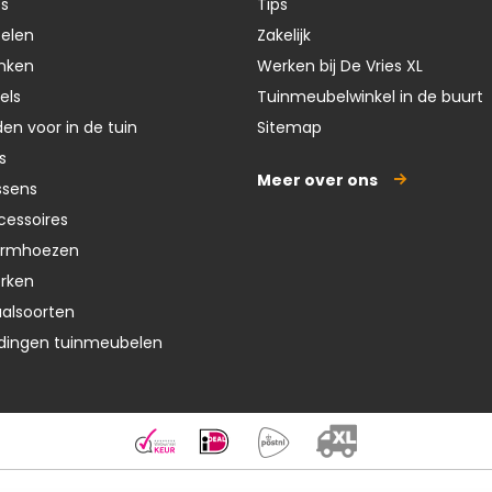
ts
Tips
oelen
Zakelijk
nken
Werken bij De Vries XL
els
Tuinmeubelwinkel in de buurt
en voor in de tuin
Sitemap
s
Meer over ons
ssens
cessoires
ermhoezen
erken
aalsoorten
dingen tuinmeubelen