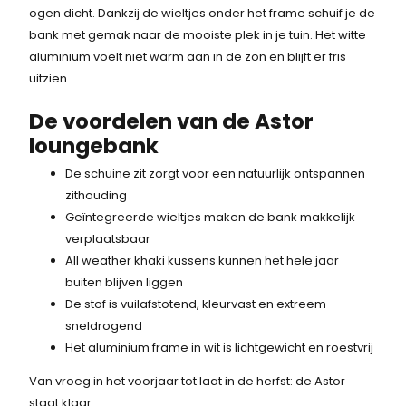
ogen dicht. Dankzij de wieltjes onder het frame schuif je de
j
i
1
bank met gemak naar de mooiste plek in je tuin. Het witte
k
s
.
aluminium voelt niet warm aan in de zon en blijft er fris
e
:
5
uitzien.
p
1
8
r
.
7
De voordelen van de Astor
i
2
,
loungebank
j
7
7
s
0
5
De schuine zit zorgt voor een natuurlijk ontspannen
w
,
.
zithouding
a
2
Geïntegreerde wieltjes maken de bank makkelijk
s
0
verplaatsbaar
:
.
All weather khaki kussens kunnen het hele jaar
1
buiten blijven liggen
.
De stof is vuilafstotend, kleurvast en extreem
5
sneldrogend
8
Het aluminium frame in wit is lichtgewicht en roestvrij
7
Van vroeg in het voorjaar tot laat in de herfst: de Astor
,
staat klaar.