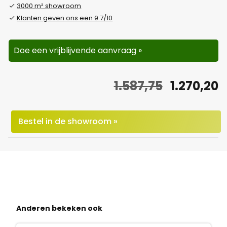
3000 m² showroom
Klanten geven ons een 9.7/10
Doe een vrijblijvende aanvraag »
O
H
1.587,75
1.270,20
o
u
r
i
Bestel in de showroom »
s
d
p
i
r
g
o
e
Anderen bekeken ook
n
p