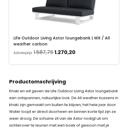
7
r
g
i
2
,
o
e
j
7
7
n
p
s
0
5
k
r
w
,
.
e
i
a
2
Life Outdoor Living Astor loungebank | Wit / All
l
j
s
0
weather carbon
i
s
:
.
O
H
1.587,75
1.270,20
j
i
Adviesprijs
1
o
u
k
s
.
r
i
e
:
5
s
d
p
1
8
p
i
r
.
Productomschrijving
7
r
g
i
2
,
Khaki en wit geven de Life Outdoor Living Astor loungebank
o
e
j
7
7
een ontspannen, natuurlijke look. De All weather kussens in
n
p
s
0
5
khaki zijn gemaakt om buiten te blijven, het hele jaar door.
k
r
w
,
.
Water loopt er direct doorheen en binnen korte tijd zijn ze
e
i
a
2
weer droog. De schuine zit van de Astor nodigt uit om
l
j
s
0
achterover te leunen met een boek of gewoon met je
i
s
:
.