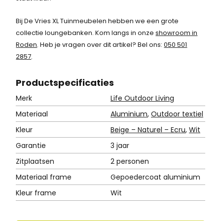
7
5
Bij De Vries XL Tuinmeubelen hebben we een grote
.
collectie loungebanken. Kom langs in onze
showroom in
Roden
. Heb je vragen over dit artikel? Bel ons:
050 501
2857
.
Product
specificaties
Merk
Life Outdoor Living
Materiaal
Aluminium
,
Outdoor textiel
Kleur
Beige – Naturel – Ecru
,
Wit
Garantie
3 jaar
Zitplaatsen
2 personen
Materiaal frame
Gepoedercoat aluminium
Kleur frame
Wit