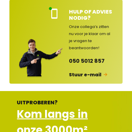
HULP OF ADVIES
Kla
NODIG?
nte
nse
Onze collega’s zitten
rvic
nu voor je klaar om al
e
je vragen
te
ge
op
beantwoorden!
en
d
050 5012 857
Stuur e-mail
UITPROBEREN?
Kom langs in
onze 3000m²