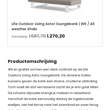
o
e
j
7
7
n
p
s
0
5
k
r
w
,
.
e
i
a
2
Life Outdoor Living Astor loungebank | Wit / All
l
j
s
0
weather khaki
i
s
:
.
O
H
1.587,75
1.270,20
j
i
Adviesprijs
1
o
u
k
s
.
r
i
e
:
5
s
d
p
1
8
p
i
r
.
Productomschrijving
7
r
g
i
2
,
Wit en grafiet vormen een sterk contrast op de Life
o
e
j
7
7
Outdoor Living Astor loungebank. De donkere Soltex
n
p
s
0
5
kussens geven de bank een stoere, moderne uitstraling.
k
r
w
,
.
Toch voelt de stof verrassend zacht als je erin gaat zitten.
e
i
a
2
De schuine zitpositie brengt je meteen in relaxstand.
l
j
s
0
Verschuif de bank eenvoudig dankzij de ingebouwde
i
s
:
.
wieltjes, van het terras naar het zwembad en weer terug.
j
i
1