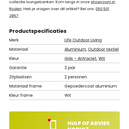
collectie loungebanken. Kom langs in onze
showroom in
.
Roden
. Heb je vragen over dit artikel? Bel ons:
050 501
2857
.
Product
specificaties
Merk
Life Outdoor Living
Materiaal
Aluminium
,
Outdoor textiel
Kleur
Grijs – Antraciet
,
Wit
Garantie
3 jaar
Zitplaatsen
2 personen
Materiaal frame
Gepoedercoat aluminium
Kleur frame
Wit
HULP OF ADVIES
Kla