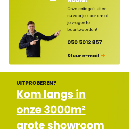
NODIG?
nte
nse
Onze collega’s zitten
rvic
nu voor je klaar om al
e
je vragen
te
ges
lot
beantwoorden!
en
050 5012 857
Stuur e-mail
UITPROBEREN?
Kom langs in
onze 3000m²
grote showroom