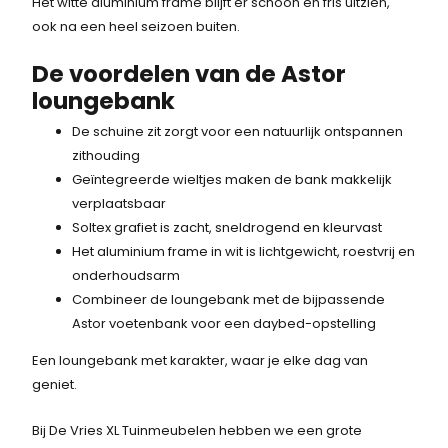
Het witte aluminium frame blijft er schoon en fris uitzien,
k
s
.
ook na een heel seizoen buiten.
e
:
5
p
1
8
De voordelen van de Astor
r
.
7
loungebank
i
2
,
j
7
7
De schuine zit zorgt voor een natuurlijk ontspannen
s
0
5
zithouding
w
,
.
Geïntegreerde wieltjes maken de bank makkelijk
a
2
verplaatsbaar
s
0
Soltex grafiet is zacht, sneldrogend en kleurvast
:
.
Het aluminium frame in wit is lichtgewicht, roestvrij en
1
onderhoudsarm
.
Combineer de loungebank met de bijpassende
5
Astor voetenbank voor een daybed-opstelling
8
Een loungebank met karakter, waar je elke dag van
7
geniet.
,
7
Bij De Vries XL Tuinmeubelen hebben we een grote
5