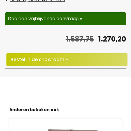
Doe een vrijblijvende aanvraag »
O
H
1.587,75
1.270,20
o
u
r
i
Bestel in de showroom »
s
d
p
i
r
g
o
e
Anderen bekeken ook
n
p
k
r