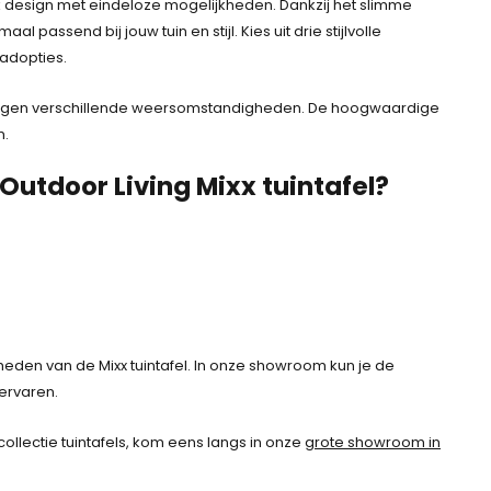
rak design met eindeloze mogelijkheden. Dankzij het slimme
 passend bij jouw tuin en stijl. Kies uit drie stijlvolle
ladopties.
 tegen verschillende weersomstandigheden. De hoogwaardige
m.
Outdoor Living Mixx tuintafel?
heden van de Mixx tuintafel. In onze showroom kun je de
 ervaren.
ollectie tuintafels, kom eens langs in onze
grote showroom in