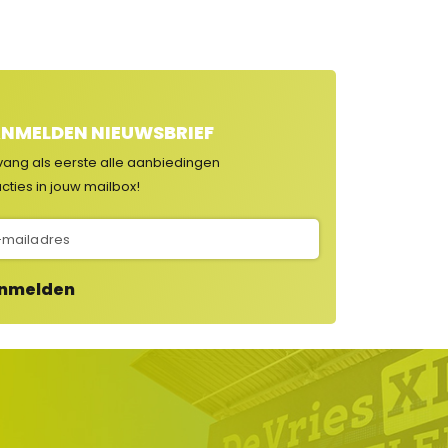
NMELDEN NIEUWSBRIEF
vang als eerste alle aanbiedingen
cties in jouw mailbox!
nmelden