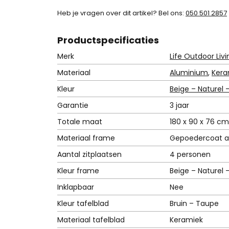
9
Heb je vragen over dit artikel? Bel ons:
050 501 2857
9
,
Product
specificaties
-
Merk
Life Outdoor Livi
.
Materiaal
Aluminium
,
Kera
Kleur
Beige – Naturel 
Garantie
3 jaar
Totale maat
180 x 90 x 76 cm
Materiaal frame
Gepoedercoat a
Aantal zitplaatsen
4 personen
Kleur frame
Beige – Naturel 
Inklapbaar
Nee
Kleur tafelblad
Bruin – Taupe
Materiaal tafelblad
Keramiek