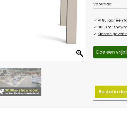
Voorraad:
Al 80 jaar een f
3000 m² show
Klanten geven o
Doe een vrijb
Bestel in d