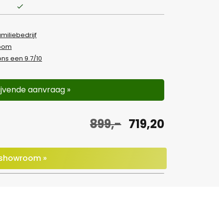
amiliebedrijf
room
ns een 9.7/10
lijvende aanvraag »
O
H
899,-
719,20
o
u
r
i
e showroom »
s
d
p
i
r
g