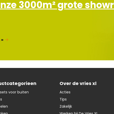
onze 3000m² grote sho
f
 »
uctcategorieen
Over de vries xl
sets voor buiten
Acties
ts
Tips
oelen
Zakelijk
nken
Werken bij De Vries XL