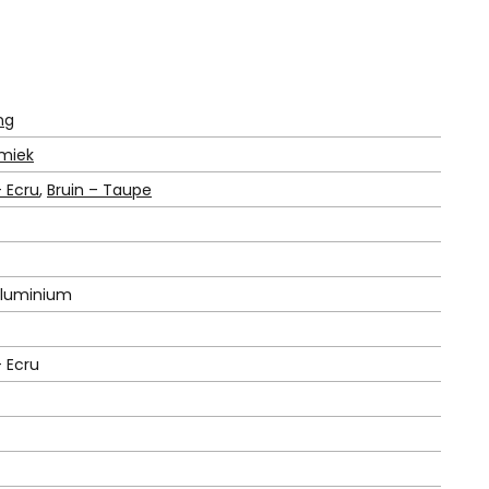
ng
miek
– Ecru
,
Bruin – Taupe
luminium
– Ecru