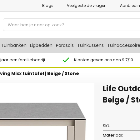
Blogs
Veelgestelde vragen
Aanbiedi
P
r
o
d
Tuinbanken
Ligbedden
Parasols
Tuinkussens
Tuinaccessoir
u
c
 jaar een familiebedrijf
Klanten geven ons een 9.7/10
t
ving Mixx tuintafel | Beige / Stone
e
n
Life Outdo
z
o
Beige / S
e
k
e
SKU:
n
Materiaal: