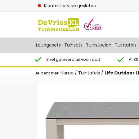
Klantenservice gesloten
Loungesets
Tuinsets
Tuinstoelen
Tuintafels
Snel geleverd uit voorraad
Al 80
Home
/
Tuintafels
/
Life Outdoor Li
Je bent hier: