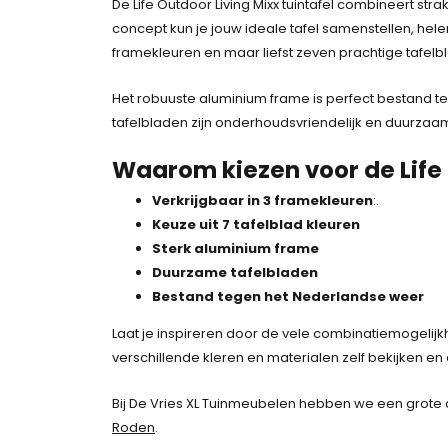
De Life Outdoor Living Mixx tuintafel combineert st
o
e
concept kun je jouw ideale tafel samenstellen, helemaal
n
p
framekleuren en maar liefst zeven prachtige tafelb
k
r
e
i
Het robuuste aluminium frame is perfect bestand
l
j
tafelbladen zijn onderhoudsvriendelijk en duurzaa
i
s
j
i
Waarom kiezen voor de Life 
k
s
e
:
Verkrijgbaar in 3 framekleuren
:.
p
7
Keuze uit 7 tafelblad kleuren
r
1
Sterk aluminium frame
i
9
Duurzame tafelbladen
j
,
Bestand tegen het Nederlandse weer
s
2
Laat je inspireren door de vele combinatiemogelijk
w
0
verschillende kleren en materialen zelf bekijken en
a
.
s
Bij De Vries XL Tuinmeubelen hebben we een grote c
:
Roden
.
8