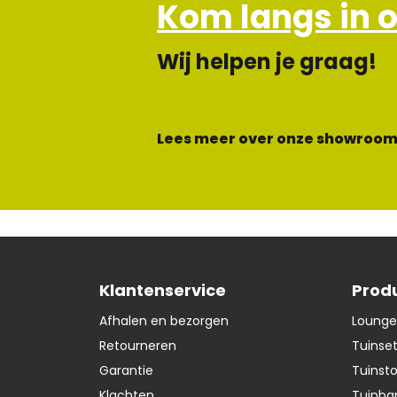
Kom langs in 
Wij helpen je graag!
Lees meer over onze showroom
Klantenservice
Prod
Afhalen en bezorgen
Lounge
Retourneren
Tuinse
Garantie
Tuinst
Klachten
Tuinba