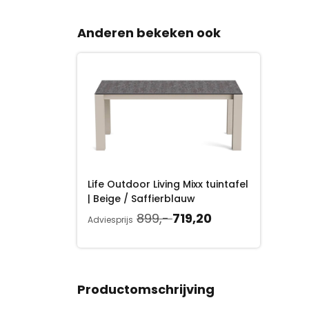
Anderen bekeken ook
Life Outdoor Living Mixx tuintafel
| Beige / Saffierblauw
O
H
899,-
719,20
Adviesprijs
o
u
r
i
s
d
p
i
Productomschrijving
r
g