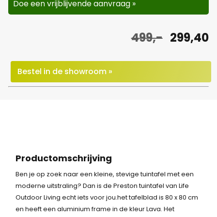
Doe een vrijblijvende aanvraag »
O
H
499,-
299,40
o
u
r
i
Bestel in de showroom »
s
d
p
i
r
g
o
e
n
p
Productomschrijving
k
r
Ben je op zoek naar een kleine, stevige tuintafel met een
moderne uitstraling? Dan is de Preston tuintafel van Life
e
i
Outdoor Living echt iets voor jou.het tafelblad is 80 x 80 cm
l
j
en heeft een aluminium frame in de kleur Lava. Het