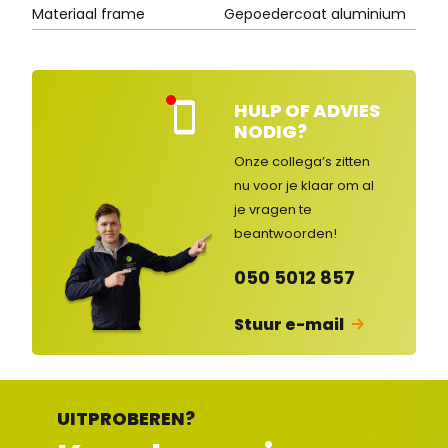
Materiaal frame
Gepoedercoat aluminium
HULP OF ADVIES
Kla
NODIG?
nte
nse
Onze collega’s zitten
rvic
nu voor je klaar om al
e
je vragen
te
ges
lot
beantwoorden!
en
050 5012 857
Stuur e-mail
UITPROBEREN?