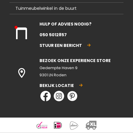
Tuinmeubelwinkel in de buurt
HULP OF ADVIES NODIG?
Kla
050 5012857
nte
nse
STUUR EEN BERICHT
rvic
e
BEZOEK ONZE EXPERIENCE STORE
gesl
ote
Gedempte Haven 9
n
9301 LN Roden
BEKIJK LOCATIE