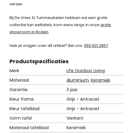
:
verder.
4
Bij De Vries XL Tuinmeubelen hebben we een grote
9
collectie tuin eettafels, kom eens langs in onze
grote
showroom in Roden
.
9
,
Heb je vragen over dit artikel? Bel ons:
050 501 2857
-
Product
specificaties
.
Merk
Life Outdoor Living
Materiaal
Aluminium
,
Keramiek
Garantie
3 jaar
Kleur frame
Grijs – Antraciet
Kleur tafelblad
Grijs – Antraciet
Vorm tafel
Vierkant
Materiaal tafelblad
Keramiek