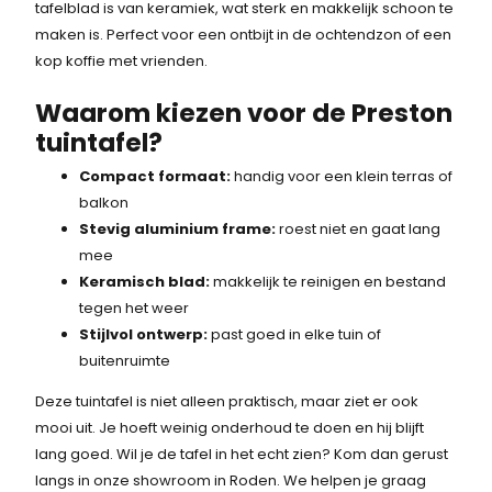
tafelblad is van keramiek, wat sterk en makkelijk schoon te
i
s
maken is. Perfect voor een ontbijt in de ochtendzon of een
j
i
kop koffie met vrienden.
k
s
Waarom kiezen voor de Preston
tuintafel?
e
:
Compact formaat:
handig voor een klein terras of
p
2
balkon
r
9
Stevig aluminium frame:
roest niet en gaat lang
mee
i
9
Keramisch blad:
makkelijk te reinigen en bestand
j
,
tegen het weer
Stijlvol ontwerp:
past goed in elke tuin of
s
4
buitenruimte
w
0
Deze tuintafel is niet alleen praktisch, maar ziet er ook
a
.
mooi uit. Je hoeft weinig onderhoud te doen en hij blijft
lang goed. Wil je de tafel in het echt zien? Kom dan gerust
s
langs in onze showroom in Roden. We helpen je graag