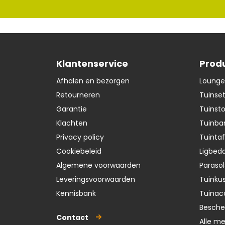
Klantenservice
Prod
Afhalen en bezorgen
Lounge
Retourneren
Tuinse
Garantie
Tuinst
Klachten
Tuinba
Privacy policy
Tuintaf
Cookiebeleid
Ligbedd
Algemene voorwaarden
Parasol
Leveringsvoorwaarden
Tuinku
Kennisbank
Tuinac
Besch
Contact
Alle m