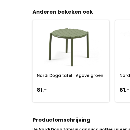
Anderen bekeken ook
Nardi Doga tafel | Agave groen
Nard
81,-
81,-
Productomschrijving
De
Nardi Doga tafel in cappuccinokleur
is een s