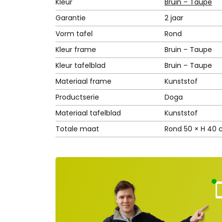
Kleur
Bruin – Taupe
Garantie
2 jaar
Vorm tafel
Rond
Kleur frame
Bruin – Taupe
Kleur tafelblad
Bruin – Taupe
Materiaal frame
Kunststof
Productserie
Doga
Materiaal tafelblad
Kunststof
Totale maat
Rond 50 × H 40
Kla
nt
ns
rvi