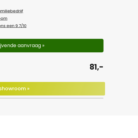
amiliebedrijf
room
ns een 9.7/10
lijvende aanvraag »
81,-
e showroom »