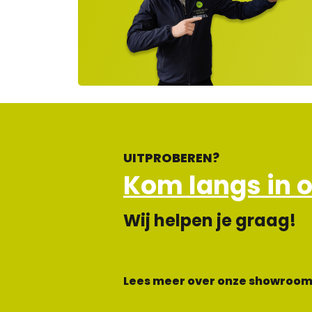
e
ge
op
en
d
UITPROBEREN?
Kom langs in 
Wij helpen je graag!
Lees meer over onze showroom