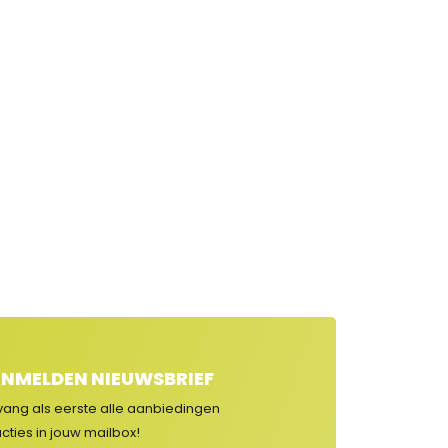
NMELDEN NIEUWSBRIEF
vang als eerste alle aanbiedingen
cties in jouw mailbox!