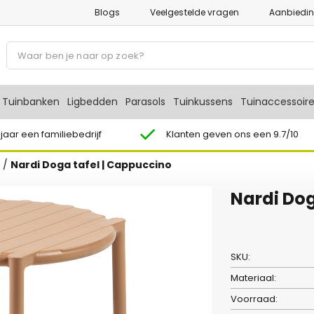
Blogs
Veelgestelde vragen
Aanbiedi
P
r
o
d
Tuinbanken
Ligbedden
Parasols
Tuinkussens
Tuinaccessoir
u
c
 jaar een familiebedrijf
Klanten geven ons een 9.7/10
t
/
Nardi Doga tafel | Cappuccino
e
n
Nardi Dog
z
o
e
k
SKU:
e
Materiaal:
n
Voorraad: