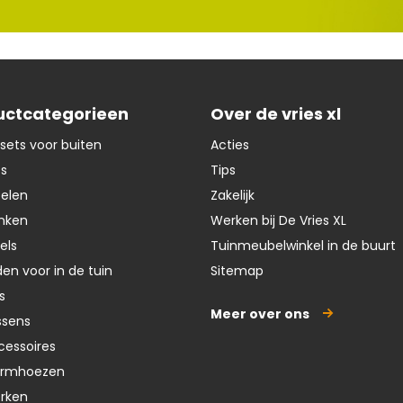
uctcategorieen
Over de vries xl
sets voor buiten
Acties
ts
Tips
oelen
Zakelijk
nken
Werken bij De Vries XL
els
Tuinmeubelwinkel in de buurt
en voor in de tuin
Sitemap
s
Meer over ons
ssens
cessoires
ermhoezen
erken