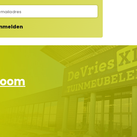
nmelden
wroom