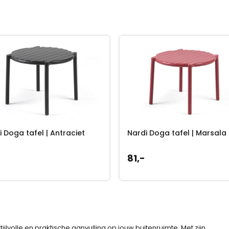
i Doga tafel | Antraciet
Nardi Doga tafel | Marsala
81,-
tijlvolle en praktische aanvulling op jouw buitenruimte. Met zijn