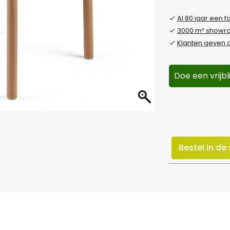
Al 80 jaar een f
3000 m² show
Klanten geven o
Doe een vrijb
Bestel in d