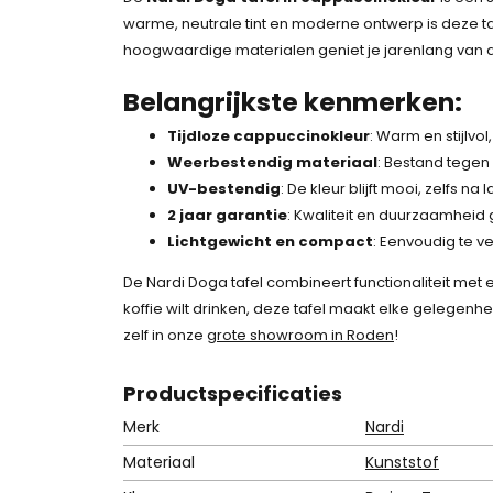
warme, neutrale tint en moderne ontwerp is deze taf
hoogwaardige materialen geniet je jarenlang van
Belangrijkste kenmerken:
Tijdloze cappuccinokleur
: Warm en stijlvol,
Weerbestendig materiaal
: Bestand tegen
UV-bestendig
: De kleur blijft mooi, zelfs n
2 jaar garantie
: Kwaliteit en duurzaamhei
Lichtgewicht en compact
: Eenvoudig te v
De Nardi Doga tafel combineert functionaliteit met ee
koffie wilt drinken, deze tafel maakt elke gelegenh
zelf in onze
grote showroom in Roden
!
Product
specificaties
Merk
Nardi
Materiaal
Kunststof