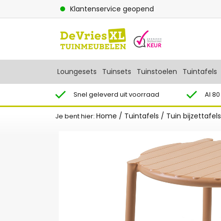
Klantenservice geopend
Loungesets
Tuinsets
Tuinstoelen
Tuintafels
Snel geleverd uit voorraad
Al 80
Home
/
Tuintafels
/
Tuin bijzettafels
Je bent hier: