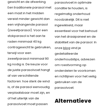
gewicht en de afwerking.
parasolvoet in optimale
Een traditionele parasol met
conditie te houden, is
een mast in het midden
regelmatig onderhoud
vereist minder gewicht dan
noodzakelijk. Dit is niet
een vrijhangende parasol
ingewikkeld, maar
(zweefparasol). Voor een
essentieel voor het behoud
stokparasol is het aan te
van het draaipaneel en de
raden minimaal 40 kg
stabiliteit van de parasol. In
contragewicht te gebruiken,
onze
blog
vind je
terwijl voor een
gedetailleerde
zweefparasol minimaal 90
onderhoudstips, adviezen
kg nodig is. De keuze voor
om roestvorming op
de juiste parasolvoet hangt
onderdelen te voorkomen
af van verschillende
en richtlijnen voor het veilig
factoren: hoe sterk de wind
gebruiken van de
is, of de parasol eenvoudig
parasolvoet.
verplaatsbaar moet zijn, en
of het uiterlijk van de
Alternatieve
parasolvoet moet passen