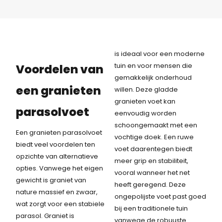
i
9
j
,
s
-
w
.
is ideaal voor een moderne
a
tuin en voor mensen die
Voordelen van
s
gemakkelijk onderhoud
:
een granieten
willen. Deze gladde
2
granieten voet kan
8
parasolvoet
eenvoudig worden
9
schoongemaakt met een
,
Een granieten parasolvoet
vochtige doek. Een ruwe
-
biedt veel voordelen ten
voet daarentegen biedt
.
opzichte van alternatieve
meer grip en stabiliteit,
opties. Vanwege het eigen
vooral wanneer het net
gewicht is graniet van
heeft geregend. Deze
nature massief en zwaar,
ongepolijste voet past goed
wat zorgt voor een stabiele
bij een traditionele tuin
parasol. Graniet is
vanwege de robuuste