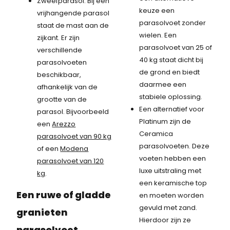
Zweefparasol: Bij een
keuze een
vrijhangende parasol
parasolvoet zonder
staat de mast aan de
wielen. Een
zijkant. Er zijn
parasolvoet van 25 of
verschillende
40 kg staat dicht bij
parasolvoeten
de grond en biedt
beschikbaar,
daarmee een
afhankelijk van de
stabiele oplossing.
grootte van de
Een alternatief voor
parasol. Bijvoorbeeld
Platinum zijn de
een
Arezzo
Ceramica
parasolvoet van 90 kg
parasolvoeten. Deze
of een
Modena
voeten hebben een
parasolvoet van 120
luxe uitstraling met
kg
.
een keramische top
Een ruwe of gladde
en moeten worden
gevuld met zand.
granieten
Hierdoor zijn ze
parasolvoet