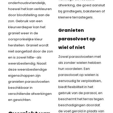
onderhoudsvriendelijk,
afwerking, die goed aansluit
hoewel het kan verkleuren
bij grindtegels, bakstenen of
door blootstelling aan de
kleinere terrastegels.
zon. Gebruik van een
kleurverdieper kan het
Granieten
graniet weer in de
parasolvoet op
oorspronkelijke kleur
herstellen. Graniet wordt
wiel of niet
niet aangetast door de zon
Zowel parasolvoeten met
en is zowel hitte- als
als zonder wielen hebben
weersbestendig. Naast
hun voordelen. Een
deze weersbestendige
parasolvoet op wielen is
eigenschappen zijn
eenvoudig te verplaatsen,
granieten parasolvoeten
biedt flexibiliteit in het
beschikbaar in
gebruik van de parasol, en
verschillende afwerkingen
beschermt het terras tegen
en gewichten.
beschadigingen doordat
de voet gerold in plaats van