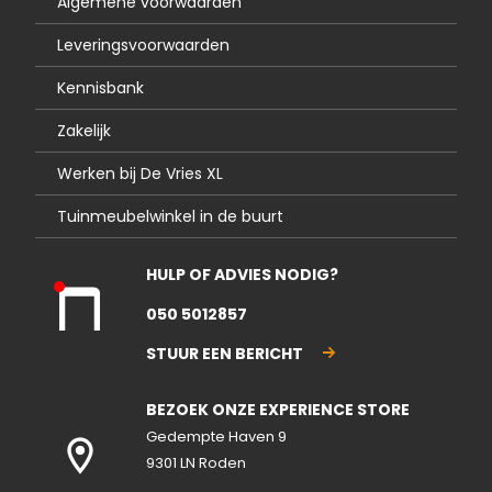
Algemene voorwaarden
Leveringsvoorwaarden
Kennisbank
Zakelijk
Werken bij De Vries XL
Tuinmeubelwinkel in de buurt
HULP OF ADVIES NODIG?
Kla
050 5012857
nte
nse
STUUR EEN BERICHT
rvic
e
BEZOEK ONZE EXPERIENCE STORE
gesl
ote
Gedempte Haven 9
n
9301 LN Roden