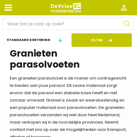
P
r
o
Afhalen en bezorgen
Retourneren
FILTER
d
Granieten
Garantie
Algemene voorwaarden
u
c
parasolvoeten
Leveringsvoorwaarden
Kennisbank
t
e
Zakelijk
Werken bij De Vries XL
Een granieten parasolvoet is de manier om contragewicht
n
te bieden aan jouw parasol. Dit zware materiaal zorgt
z
Tuinmeubelwinkel in de buurt
ervoor dat de parasol een stabiele basis heeft en niet
o
zomaar omwaait. Graniet is zwaar en weersbestendig en
e
een populair materiaal voor parasolvoeten. De granieten
k
parasolvoeten verzenden wij niet door heel Nederland,
e
maar verkopen wij in de noordelijke provincies. Neemt
n
contact met ons op over de mogelijkheden voor transport,
afhalen of bezorgen.