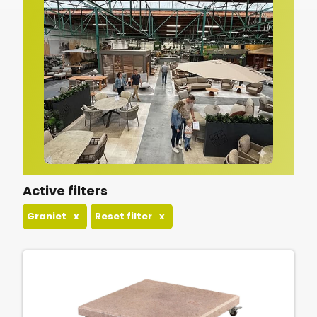
Active filters
Graniet
x
Reset filter
x