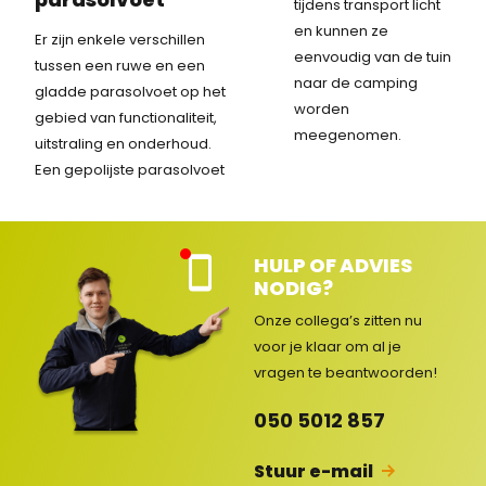
tijdens transport licht
en kunnen ze
Er zijn enkele verschillen
eenvoudig van de tuin
tussen een ruwe en een
naar de camping
gladde parasolvoet op het
worden
gebied van functionaliteit,
meegenomen.
uitstraling en onderhoud.
Een gepolijste parasolvoet
HULP OF ADVIES
Kla
NODIG?
nte
nse
Onze collega’s zitten nu
rvic
voor je klaar om al je
e
vragen
te beantwoorden!
ges
lot
050 5012 857
en
Stuur e-mail