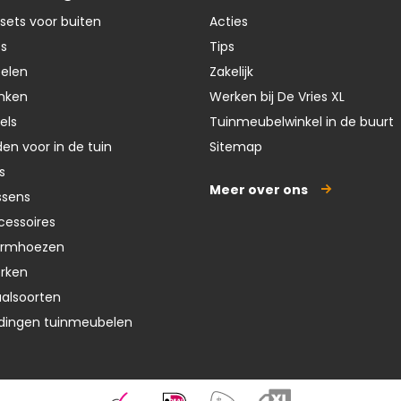
sets voor buiten
Acties
ts
Tips
oelen
Zakelijk
nken
Werken bij De Vries XL
els
Tuinmeubelwinkel in de buurt
en voor in de tuin
Sitemap
s
Meer over ons
ssens
cessoires
ermhoezen
erken
aalsoorten
dingen tuinmeubelen