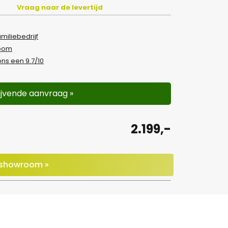
Vraag naar de levertijd
amiliebedrijf
room
ns een 9.7/10
lijvende aanvraag »
2.199,-
e showroom »