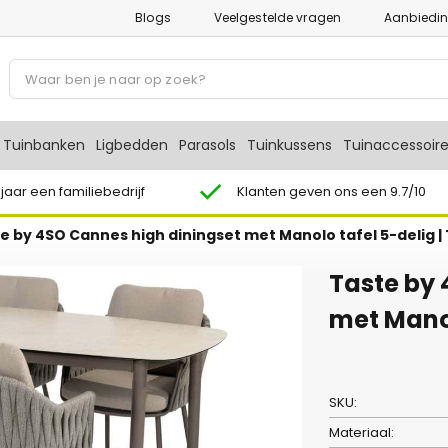
Blogs
Veelgestelde vragen
Aanbiedi
P
r
o
d
Tuinbanken
Ligbedden
Parasols
Tuinkussens
Tuinaccessoir
u
c
 jaar een familiebedrijf
Klanten geven ons een 9.7/10
t
e by 4SO Cannes high diningset met Manolo tafel 5-delig |
e
n
Taste by 
z
o
met Manol
e
k
e
SKU:
n
Materiaal: