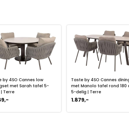
e by 4SO Cannes low
Taste by 4SO Cannes dinin
gset met Sarah tafel 5-
met Manolo tafel rond 180
 | Terre
5-delig | Terre
89,-
1.879,-