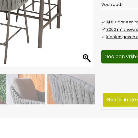
Voorraad:
Al 80 jaar een f
3000 m² show
Klanten geven o
Doe een vrijb
Bestel in d