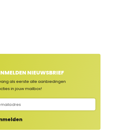
NMELDEN NIEUWSBRIEF
vang als eerste alle aanbiedingen
cties in jouw mailbox!
nmelden