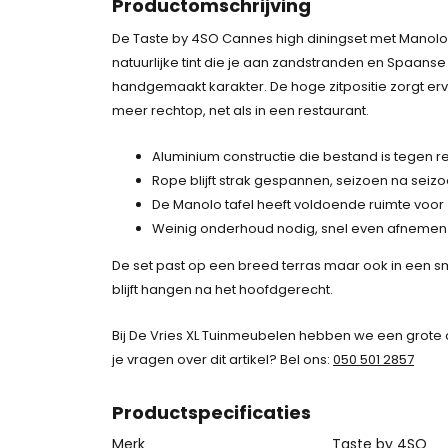
Productomschrijving
De Taste by 4SO Cannes high diningset met Manolo ta
natuurlijke tint die je aan zandstranden en Spaans
handgemaakt karakter. De hoge zitpositie zorgt ervo
meer rechtop, net als in een restaurant.
Aluminium constructie die bestand is tegen 
Rope blijft strak gespannen, seizoen na seiz
De Manolo tafel heeft voldoende ruimte voor
Weinig onderhoud nodig, snel even afnemen 
De set past op een breed terras maar ook in een s
blijft hangen na het hoofdgerecht.
Bij De Vries XL Tuinmeubelen hebben we een grote c
je vragen over dit artikel? Bel ons:
050 501 2857
Product
specificaties
Merk
Taste by 4SO