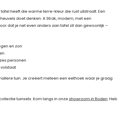
fel heeft die warme terre-kleur die rust uitstraalt. Een
e heuvels doet denken. A Strak, modern, met een
or dat je net even anders aan tafel zit dan gewoonlijk –
regen en zon
oen
 zes personen
volstaat
mallere tuin. Je creëert meteen een eethoek waar je graag
ollectie tuinsets. Kom langs in onze
showroom in Roden
. Heb