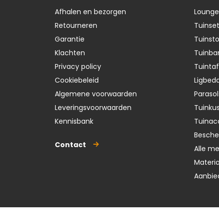
Afhalen en bezorgen
Lounge
Retourneren
Tuinse
Garantie
Tuinst
Klachten
Tuinba
Privacy policy
Tuintaf
Cookiebeleid
Ligbedd
Algemene voorwaarden
Parasol
Leveringsvoorwaarden
Tuinku
Kennisbank
Tuinac
Besch
Contact
Alle m
Materi
Aanbie