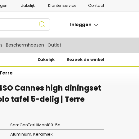
ngen
Zakelijk
Klantenservice
Contact
Inloggen
es
Beschermhoezen
Outlet
Zakelijk
Bezoek de winkel
 Terre
4SO Cannes high diningset
o tafel 5-delig | Terre
SamCanTerHiMan180-5d
Aluminium, Keramiek