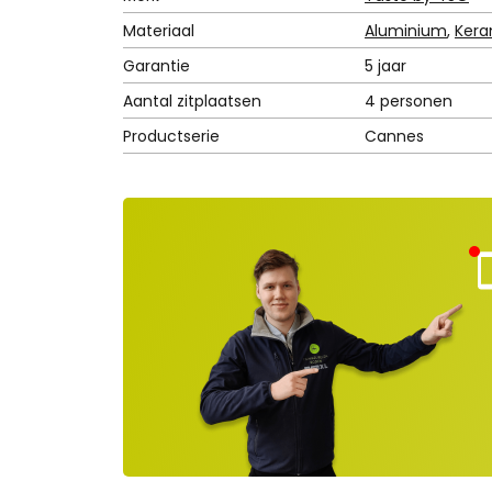
Materiaal
Aluminium
,
Kera
Garantie
5 jaar
Aantal zitplaatsen
4 personen
Productserie
Cannes
Kla
nt
ns
rvi
e
ge
lot
en