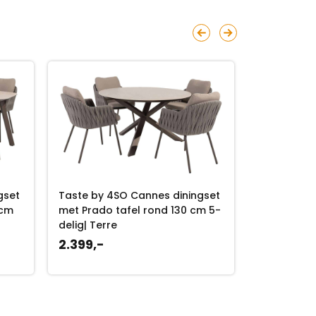
gset
Taste by 4SO Cannes diningset
Taste by 4
 cm
met Prado tafel rond 130 cm 5-
met Prado 
delig| Terre
| Terre
2.399,-
3.579,-