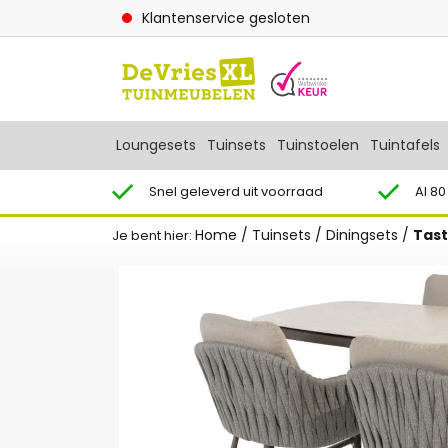
Klantenservice gesloten
Loungesets
Tuinsets
Tuinstoelen
Tuintafels
Snel geleverd uit voorraad
Al 80
Home
/
Tuinsets
/
Diningsets
/
Tast
Je bent hier: