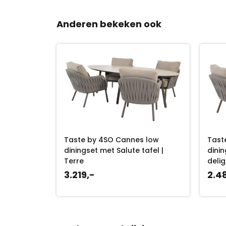
Anderen bekeken ook
 low
Taste by 4SO Cannes low
Tast
tafel 220
diningset met Salute tafel |
dinin
Terre
delig
3.219,-
2.4