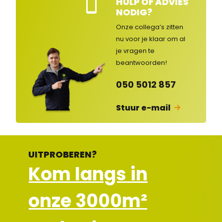
HULP OF ADVIES
Kla
NODIG?
nte
nse
Onze collega’s zitten
rvic
nu voor je klaar om al
e
je vragen
te
ge
op
beantwoorden!
en
d
050 5012 857
Stuur e-mail
UITPROBEREN?
Kom langs in
onze 3000m²