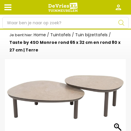
P
r
o
Home
/
Tuintafels
/
Tuin bijzettafels
/
Je bent hier:
Afhalen en bezorgen
Retourneren
d
Taste by 4SO Monroe rond 65 x 32 cm en rond 80 x
Garantie
Algemene voorwaarden
u
27 cm | Terre
c
Leveringsvoorwaarden
Kennisbank
t
e
Zakelijk
Werken bij De Vries XL
n
z
Tuinmeubelwinkel in de buurt
o
e
k
e
n