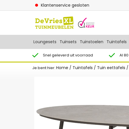
Klantenservice gesloten
Loungesets
Tuinsets
Tuinstoelen
Tuintafels
Snel geleverd uit voorraad
Al 80
Home
/
Tuintafels
/
Tuin eettafels
Je bent hier: