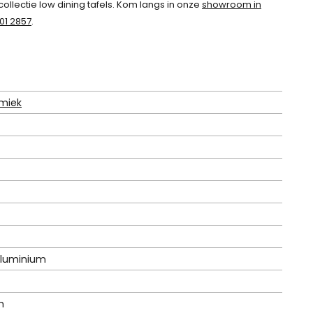
llectie low dining tafels. Kom langs in onze
showroom in
01 2857
.
miek
luminium
m