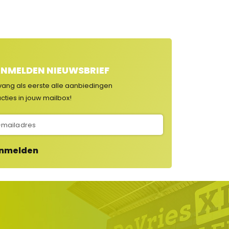
NMELDEN NIEUWSBRIEF
vang als eerste alle aanbiedingen
cties in jouw mailbox!
nmelden