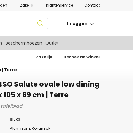
ngen
Zakelijk
Klantenservice
Contact
Inloggen
es
Beschermhoezen
Outlet
Zakelijk
Bezoek de winkel
 | Terre
4SO Salute ovale low dining
x 105 x 69 cm | Terre
tafelblad
91733
Aluminium, Keramiek