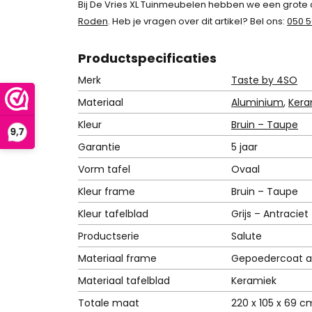
Bij De Vries XL Tuinmeubelen hebben we een grote co
Roden
. Heb je vragen over dit artikel? Bel ons:
050 5
Product
specificaties
Merk
Taste by 4SO
Materiaal
Aluminium
,
Kera
Kleur
Bruin – Taupe
Garantie
5 jaar
Vorm tafel
Ovaal
Kleur frame
Bruin – Taupe
Kleur tafelblad
Grijs – Antraciet
Productserie
Salute
Materiaal frame
Gepoedercoat a
Materiaal tafelblad
Keramiek
Totale maat
220 x 105 x 69 c