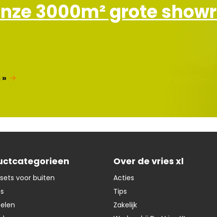
e
onze 3000m² grote sho
f
 »
uctcategorieen
Over de vries xl
sets voor buiten
Acties
ts
Tips
oelen
Zakelijk