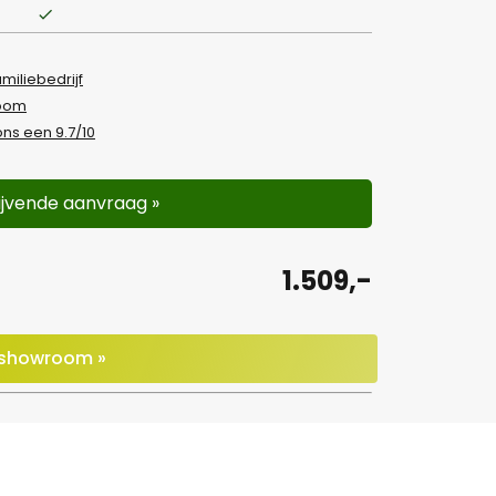
amiliebedrijf
room
ns een 9.7/10
lijvende aanvraag »
1.509,-
e showroom »