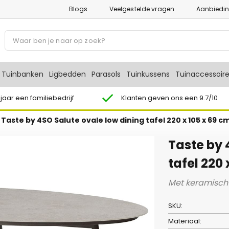
Blogs
Veelgestelde vragen
Aanbiedi
P
r
o
d
Tuinbanken
Ligbedden
Parasols
Tuinkussens
Tuinaccessoir
u
c
 jaar een familiebedrijf
Klanten geven ons een 9.7/10
t
/
Taste by 4SO Salute ovale low dining tafel 220 x 105 x 69 cm
e
n
Taste by 
z
o
tafel 220 
e
Met keramisch 
k
e
SKU:
n
Materiaal: