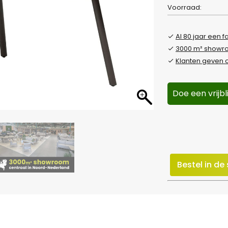
Voorraad:
Al 80 jaar een f
3000 m² show
Klanten geven o
Doe een vrijb
Bestel in d