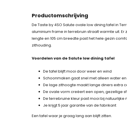
Productomschrijving
De Taste by 4SO Salute ovale low dining tafel in Ter
aluminium frame in terrebruin straalt warmte uit. Er
lengte en 105 cm breedte past het hele gezin comfo
zithouding.
Voordelen van de Salute low dining tafel
De tafel blijft mooi door weer en wind
Schoonmaken gaat snel met alleen water en
De lage zithoogte maakt lange diners extra 
De ovale vorm creëert een open, gezellige sf
De terrebruine kleur past mooi bij natuurlijke m
Je krijgt 5 jaar garantie van de fabrikant
Een tafel waar je graag lang aan blijft zitten.