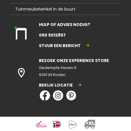
Tuinmeubelwinkel in de buurt
HULP OF ADVIES NODIG?
Kla
050 5012857
nte
nse
STUUR EEN BERICHT
rvic
e
BEZOEK ONZE EXPERIENCE STORE
geo
pen
Gedempte Haven 9
d
9301 LN Roden
BEKIJK LOCATIE