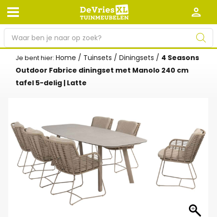
P
r
o
Home
/
Tuinsets
/
Diningsets
/
4 Seasons
Je bent hier:
Afhalen en bezorgen
Retourneren
d
Outdoor Fabrice diningset met Manolo 240 cm
Garantie
Algemene voorwaarden
u
tafel 5-delig | Latte
c
Leveringsvoorwaarden
Kennisbank
t
e
Zakelijk
Werken bij De Vries XL
n
z
Tuinmeubelwinkel in de buurt
o
e
k
e
n