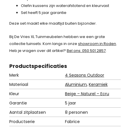
Olefin kussens zijn waterafstotend en kleurvast
Set heeft 5 jaar garantie
Deze set maakt elke maaltijd buiten bijzonder.
Bij De Vries XL Tuinmeubelen hebben we een grote
collectie tuinsets. Kom langs in onze
showroom in Roden
.
Heb je vragen over dit artikel?
Bel ons: 050 501 2857
.
Product
specificaties
Merk
4 Seasons Outdoor
Materiaal
Aluminium
,
Keramiek
Kleur
Beige – Naturel – Ecru
Garantie
5 jaar
Aantal zitplaatsen
8 personen
Productserie
Fabrice