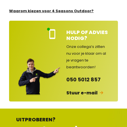
Waarom kiezen voor 4 Seasons Outdoor?
HULP OF ADVIES
Kla
NODIG?
nte
nse
Onze collega’s zitten
rvic
nu voor je klaar om al
e
je vragen
te
ge
op
beantwoorden!
en
d
050 5012 857
Stuur e-mail
UITPROBEREN?