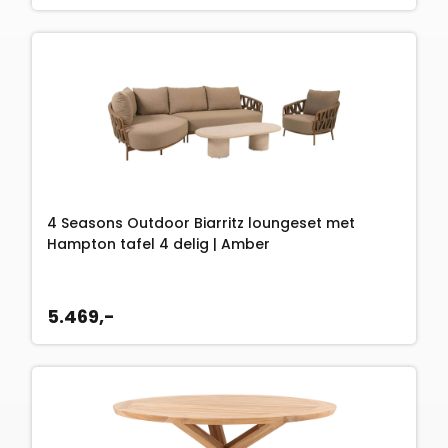
p
1
r
0
i
4
j
,
s
-
w
.
a
s
:
1
4 Seasons Outdoor Biarritz loungeset met
1
Hampton tafel 4 delig | Amber
0
,
5.469,-
-
.