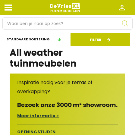
P
r
o
Afhalen en bezorgen
Retourneren
FILTER
d
All weather
Garantie
Algemene voorwaarden
u
c
tuinmeubelen
Leveringsvoorwaarden
Kennisbank
t
e
Zakelijk
Werken bij De Vries XL
n
Inspiratie nodig voor je terras of
z
Tuinmeubelwinkel in de buurt
overkapping?
o
e
Bezoek onze 3000 m² showroom.
k
e
Meer informatie »
n
OPENINGSTIJDEN