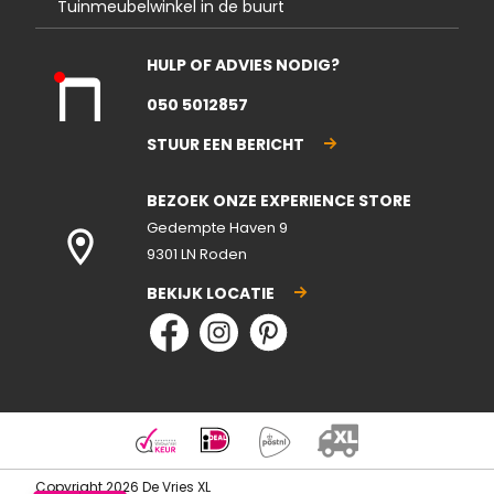
Tuinmeubelwinkel in de buurt
HULP OF ADVIES NODIG?
Kla
050 5012857
nte
nse
STUUR EEN BERICHT
rvic
e
BEZOEK ONZE EXPERIENCE STORE
gesl
ote
Gedempte Haven 9
n
9301 LN Roden
BEKIJK LOCATIE
Copyright 2026 De Vries XL