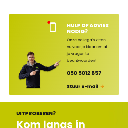
HULP OF ADVIES
Kla
NODIG?
nte
nse
Onze collega’s zitten
rvic
nu voor je klaar om al
e
je vragen
te
ges
lot
beantwoorden!
en
050 5012 857
Stuur e-mail
UITPROBEREN?
Kom langs in