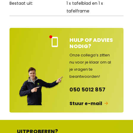
Bestaat uit:
1 x tafelblad en 1 x
tafelframe
HULP OF ADVIES
Kla
NODIG?
nte
nse
Onze collega’s zitten
rvic
nu voor je klaar om al
e
je vragen
te
ges
lot
beantwoorden!
en
050 5012 857
Stuur e-mail
UITPROBEREN?