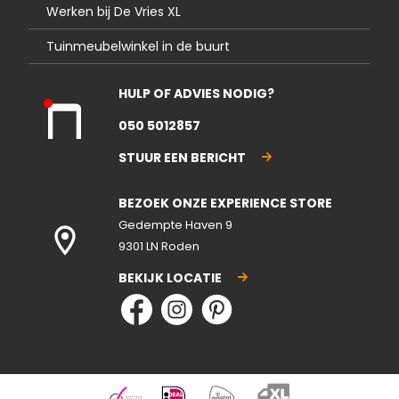
Werken bij De Vries XL
Tuinmeubelwinkel in de buurt
HULP OF ADVIES NODIG?
Kla
050 5012857
nte
nse
STUUR EEN BERICHT
rvic
e
BEZOEK ONZE EXPERIENCE STORE
gesl
ote
Gedempte Haven 9
n
9301 LN Roden
BEKIJK LOCATIE