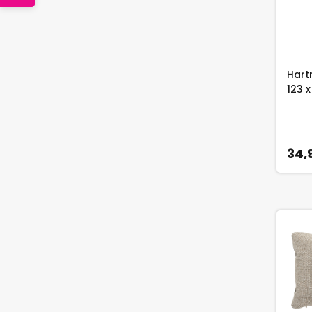
Hart
123 
34,