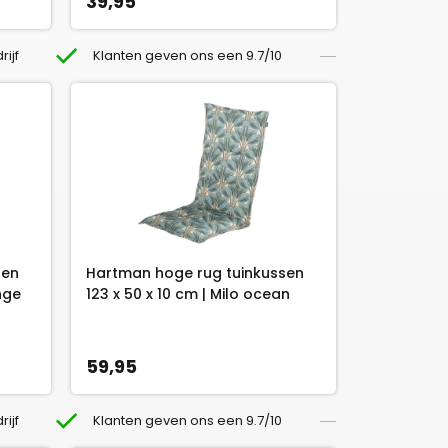
39,95
rijf
Klanten geven ons een 9.7/10
sen
Hartman hoge rug tuinkussen
nge
123 x 50 x 10 cm | Milo ocean
59,95
rijf
Klanten geven ons een 9.7/10