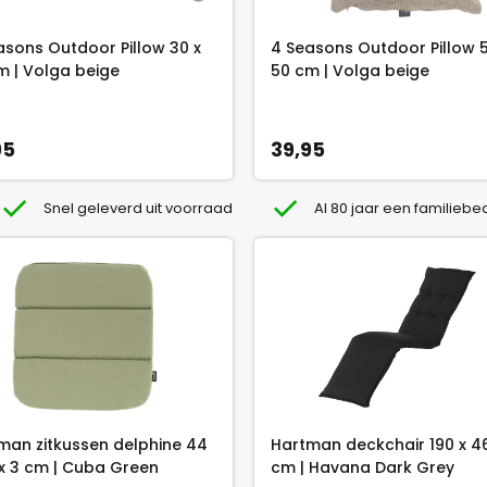
asons Outdoor Pillow 30 x
4 Seasons Outdoor Pillow 5
m | Volga beige
50 cm | Volga beige
95
39,95
Snel geleverd uit voorraad
Al 80 jaar een familiebed
man zitkussen delphine 44
Hartman deckchair 190 x 46
 x 3 cm | Cuba Green
cm | Havana Dark Grey