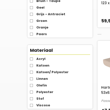
Bruin - Taupe
123 x
Geel
Grijs - Antraciet
59,
Groen
Oranje
Paars
Rood
Roze
Materiaal
Wit
Acryl
Zwart
Katoen
Katoen/ Polyester
Linnen
Olefin
Hart
Polyester
53x6
Stof
Passe
Viscose