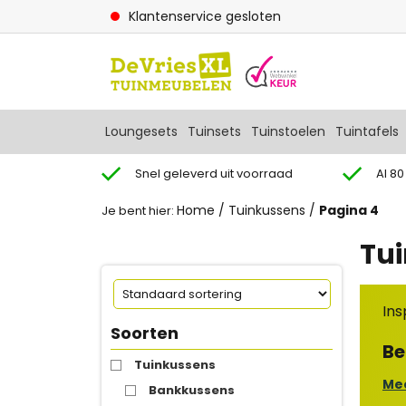
Klantenservice gesloten
Loungesets
Tuinsets
Tuinstoelen
Tuintafels
Snel geleverd uit voorraad
Al 80
Home
/
Tuinkussens
/
Pagina 4
Je bent hier:
Tu
Ins
Soorten
Be
Tuinkussens
Mee
Bankkussens