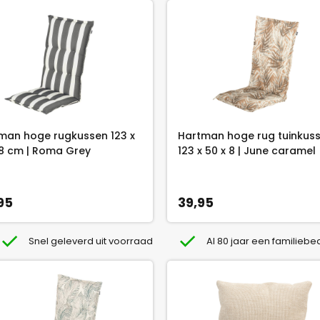
man hoge rugkussen 123 x
Hartman hoge rug tuinkus
 8 cm | Roma Grey
123 x 50 x 8 | June caramel
95
39,95
Snel geleverd uit voorraad
Al 80 jaar een familiebed