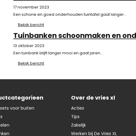
17 november 2023
Een schone en goed onderhouden tuintafel gaat langer...
Bekijk bericht
Tuinbanken schoonmaken en on
13 oktober 2023
Een tuinbank blijft langer mooi en gaat jaren...
Bekijk bericht
uctcategorieen
Over de vries xl
sets voor buiten
Acties
ts
Tips
oelen
Zakelijk
nken
Werken bij De Vries XL