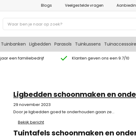
Blogs
Veelgestelde vragen
Aanbiedi
P
r
o
d
Tuinbanken
Ligbedden
Parasols
Tuinkussens
Tuinaccessoir
u
c
 jaar een familiebedrijf
Klanten geven ons een 9.7/10
t
e
n
z
Ligbedden schoonmaken en ond
o
e
29 november 2023
k
Door je ligbedden goed te onderhouden gaan ze...
e
Bekijk bericht
n
Tuintafels schoonmaken en onder