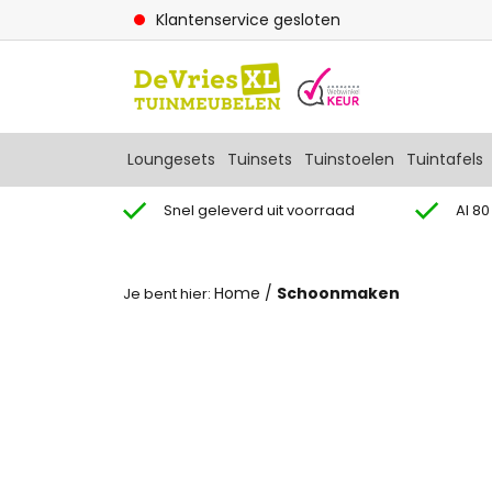
Klantenservice gesloten
Loungesets
Tuinsets
Tuinstoelen
Tuintafels
Snel geleverd uit voorraad
Al 80
Home
/
Schoonmaken
Je bent hier: