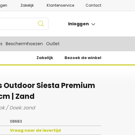
ngen
Zakelijk
Klantenservice
Contact
Inloggen
es
Beschermhoezen
Outlet
Zakelijk
Bezoek de winkel
s Outdoor Siesta Premium
cm | Zand
k / Doek: zand
08683
Vraag naar de levertijd