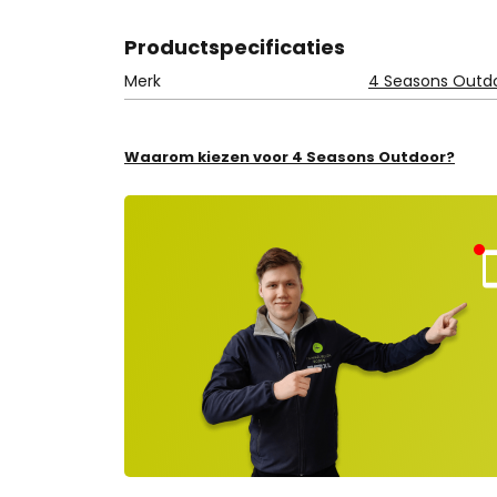
Product
specificaties
Merk
4 Seasons Outd
Waarom kiezen voor 4 Seasons Outdoor?
Kla
nt
ns
rvi
e
ge
lot
en