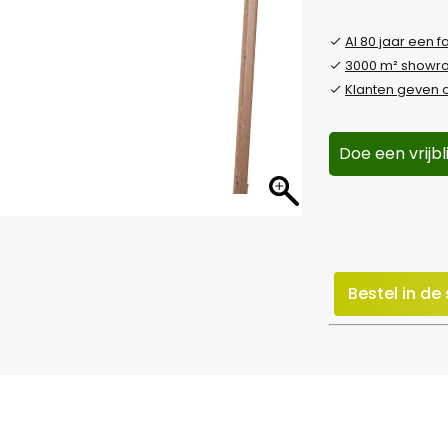
Al 80 jaar een f
3000 m² show
Klanten geven o
Doe een vrijb
Bestel in d