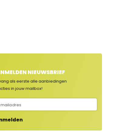
NMELDEN NIEUWSBRIEF
vang als eerste alle aanbiedingen
cties in jouw mailbox!
nmelden