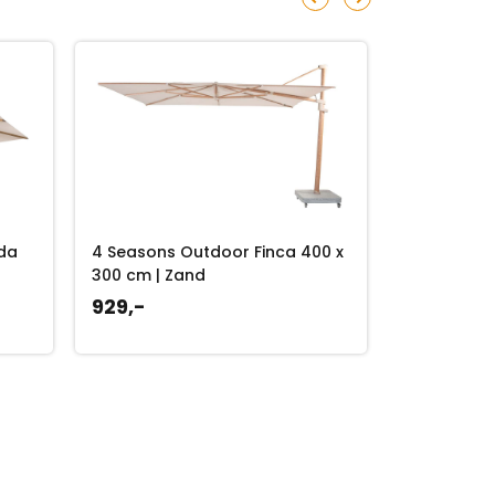
da
4 Seasons Outdoor Finca 400 x
4 Seasons
300 cm | Zand
300 x 400 
929,-
889,-