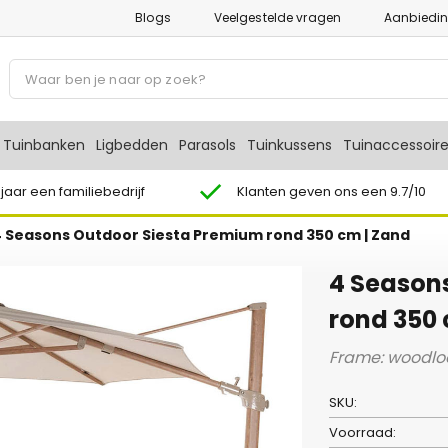
Blogs
Veelgestelde vragen
Aanbiedi
P
r
o
d
Tuinbanken
Ligbedden
Parasols
Tuinkussens
Tuinaccessoir
u
c
 jaar een familiebedrijf
Klanten geven ons een 9.7/10
t
4 Seasons Outdoor Siesta Premium rond 350 cm | Zand
e
n
4 Season
z
o
rond 350 
e
Frame: woodloo
k
e
SKU:
n
Voorraad: