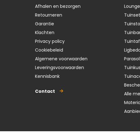
Afhalen en bezorgen
Lounge
Retourneren
Tuinse
Garantie
Tuinst
Klachten
Tuinba
Privacy policy
Tuintaf
Cookiebeleid
Ligbedd
Algemene voorwaarden
Parasol
Leveringsvoorwaarden
Tuinku
Kennisbank
Tuinac
Besch
Contact
Alle m
Materi
Aanbie