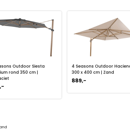
asons Outdoor Siesta
4 Seasons Outdoor Hacien
ium rond 350 cm |
300 x 400 cm | Zand
aciet
889,-
,-
Zand