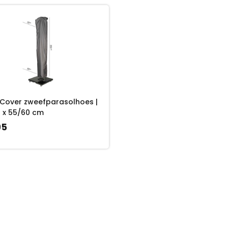
Cover zweefparasolhoes |
 x 55/60 cm
95