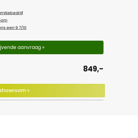
amiliebedrijf
room
ns een 9.7/10
lijvende aanvraag »
849,-
e showroom »