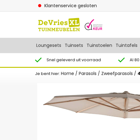
Klantenservice gesloten
Loungesets
Tuinsets
Tuinstoelen
Tuintafels
Snel geleverd uit voorraad
Al 80
Home
/
Parasols
/
Zweefparasols
/
Je bent hier: