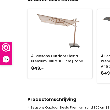
T1
4 Seasons Outdoor Siesta
4 Se
00 cm |
Premium 300 x 300 cm | Zand
Prem
Antr
849,-
849
Productomschrijving
4 Seasons Outdoor Siesta Premium rond 350 cm | 