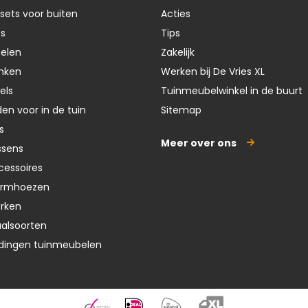
sets voor buiten
Acties
ts
Tips
oelen
Zakelijk
nken
Werken bij De Vries XL
els
Tuinmeubelwinkel in de buurt
en voor in de tuin
Sitemap
s
Meer over ons
ssens
cessoires
ermhoezen
erken
aalsoorten
dingen tuinmeubelen